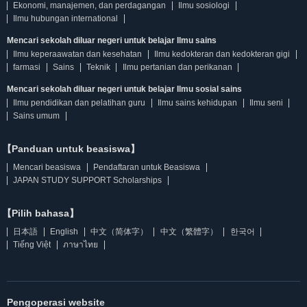
Ekonomi, manajemen, dan perdagangan
Ilmu sosiologi
Ilmu hubungan international
Mencari sekolah diluar negeri untuk belajar Ilmu sains
Ilmu keperaawatan dan kesehatan
Ilmu kedokteran dan kedokteran gigi
farmasi
Sains
Teknik
Ilmu pertanian dan perikanan
Mencari sekolah diluar negeri untuk belajar Ilmu sosial sains
Ilmu pendidikan dan pelatihan guru
Ilmu sains kehidupan
Ilmu seni
Sains umum
【Panduan untuk beasiswa】
Mencari beasiswa
Pendaftaran untuk Beasiswa
JAPAN STUDY SUPPORT Scholarships
【Pilih bahasa】
日本語
English
中文（简体字）
中文（繁體字）
한국어
Tiếng Việt
ภาษาไทย
Pengoperasi website