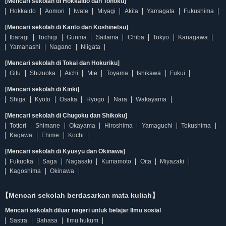
[Mencari sekolah di Hokkaido dan Tohoku]
Hokkaido
Aomori
Iwate
Miyagi
Akita
Yamagata
Fukushima
[Mencari sekolah di Kanto dan Koshinetsu]
Ibaragi
Tochigi
Gunma
Saitama
Chiba
Tokyo
Kanagawa
Yamanashi
Nagano
Niigata
[Mencari sekolah di Tokai dan Hokuriku]
Gifu
Shizuoka
Aichi
Mie
Toyama
Ishikawa
Fukui
[Mencari sekolah di Kinki]
Shiga
Kyoto
Osaka
Hyogo
Nara
Wakayama
[Mencari sekolah di Chugoku dan Shikoku]
Tottori
Shimane
Okayama
Hiroshima
Yamaguchi
Tokushima
Kagawa
Ehime
Kochi
[Mencari sekolah di Kyusyu dan Okinawa]
Fukuoka
Saga
Nagasaki
Kumamoto
Oita
Miyazaki
Kagoshima
Okinawa
【Mencari sekolah berdasarkan mata kuliah】
Mencari sekolah diluar negeri untuk belajar Ilmu sosial
Sastra
Bahasa
Ilmu hukum