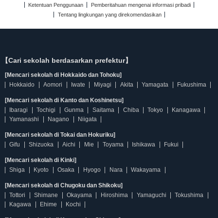
Ketentuan Penggunaan
Pemberitahuan mengenai informasi pribadi
Tentang lingkungan yang direkomendasikan
【Cari sekolah berdasarkan prefektur】
[Mencari sekolah di Hokkaido dan Tohoku]
Hokkaido
Aomori
Iwate
Miyagi
Akita
Yamagata
Fukushima
[Mencari sekolah di Kanto dan Koshinetsu]
Ibaragi
Tochigi
Gunma
Saitama
Chiba
Tokyo
Kanagawa
Yamanashi
Nagano
Niigata
[Mencari sekolah di Tokai dan Hokuriku]
Gifu
Shizuoka
Aichi
Mie
Toyama
Ishikawa
Fukui
[Mencari sekolah di Kinki]
Shiga
Kyoto
Osaka
Hyogo
Nara
Wakayama
[Mencari sekolah di Chugoku dan Shikoku]
Tottori
Shimane
Okayama
Hiroshima
Yamaguchi
Tokushima
Kagawa
Ehime
Kochi