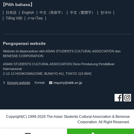
【Pilih bahasa】
日本語
English
中文（简体字）
中文（繁體字）
한국어
Tiếng Việt
ภาษาไทย
Pengoperasi website
Website ini dioperasikan oleh ASIAN STUDENTS CULTURAL ASSOCIATION dan
BENESSE CORPORATION
ASIAN STUDENTS CULTURAL ASSOCIATION Divisi Pendukung Pendidikan
Internasional
2-12-13 HONKOMAGOME, BUNKYO-KU, TOKYO 113-8642
Konsep website
Kontak
Copyright(C) 1999-2026 The Asian Students Cultural Association & Benesse
Corporation. All Right Reserved.