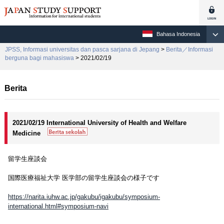
Bahasa Indonesia
JPSS, Informasi universitas dan pasca sarjana di Jepang
>
Berita／Informasi
berguna bagi mahasiswa
> 2021/02/19
Berita
2021/02/19 International University of Health and Welfare
Medicine
留学生座談会
国際医療福祉大学 医学部の留学生座談会の様子です
https://narita.iuhw.ac.jp/gakubu/igakubu/symposium-
international.html#symposium-navi