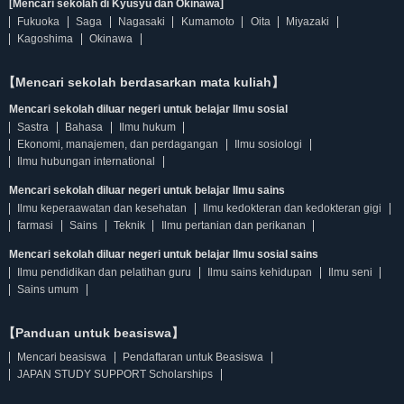
[Mencari sekolah di Kyusyu dan Okinawa]
Fukuoka
Saga
Nagasaki
Kumamoto
Oita
Miyazaki
Kagoshima
Okinawa
【Mencari sekolah berdasarkan mata kuliah】
Mencari sekolah diluar negeri untuk belajar Ilmu sosial
Sastra
Bahasa
Ilmu hukum
Ekonomi, manajemen, dan perdagangan
Ilmu sosiologi
Ilmu hubungan international
Mencari sekolah diluar negeri untuk belajar Ilmu sains
Ilmu keperaawatan dan kesehatan
Ilmu kedokteran dan kedokteran gigi
farmasi
Sains
Teknik
Ilmu pertanian dan perikanan
Mencari sekolah diluar negeri untuk belajar Ilmu sosial sains
Ilmu pendidikan dan pelatihan guru
Ilmu sains kehidupan
Ilmu seni
Sains umum
【Panduan untuk beasiswa】
Mencari beasiswa
Pendaftaran untuk Beasiswa
JAPAN STUDY SUPPORT Scholarships