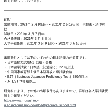
願をお待ちしております。
――――――――――――――――――――――――――――――――
――――
Ⅲ期/
出願期間：2021年 2 月10日㈬〜 2021年 2 月19日㈮ ※郵送・消印有
効
試験日：2021年 3 月 7 日㈰
合格発表日：2021年 3 月 8 日㈪
入学手続期間：2021年 3 月 9 日㈫〜 2021年 3 月16日㈫
――――――――――――――――――――――――――――――――
――――
出願条件として以下のいずれかの日本語能力が必要です。
・日本語能力試験N1（1級）合格
・日本留学試験：日本語（記述除く）220点以上
・中国国家教育部主催日本語専攻８級試験合格
・BJT［Business Japanese Proficiency Test］530点以上
・J-TEST 準Ｂ級以上
研究科により、その他の出願条件もありますので、詳細は各入学試験要
項をご確認ください。
https://www.musashino-
u.ac.jp/admission/download/graduate_school.html