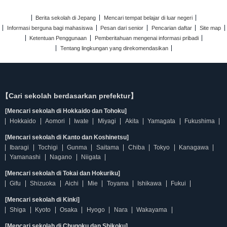
Berita sekolah di Jepang
Mencari tempat belajar di luar negeri
Informasi berguna bagi mahasiswa
Pesan dari senior
Pencarian daftar
Site map
Ketentuan Penggunaan
Pemberitahuan mengenai informasi pribadi
Tentang lingkungan yang direkomendasikan
【Cari sekolah berdasarkan prefektur】
[Mencari sekolah di Hokkaido dan Tohoku]
Hokkaido
Aomori
Iwate
Miyagi
Akita
Yamagata
Fukushima
[Mencari sekolah di Kanto dan Koshinetsu]
Ibaragi
Tochigi
Gunma
Saitama
Chiba
Tokyo
Kanagawa
Yamanashi
Nagano
Niigata
[Mencari sekolah di Tokai dan Hokuriku]
Gifu
Shizuoka
Aichi
Mie
Toyama
Ishikawa
Fukui
[Mencari sekolah di Kinki]
Shiga
Kyoto
Osaka
Hyogo
Nara
Wakayama
[Mencari sekolah di Chugoku dan Shikoku]