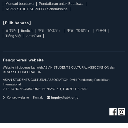
Mencari beasiswa
Pendaftaran untuk Beasiswa
JAPAN STUDY SUPPORT Scholarships
【Pilih bahasa】
日本語
English
中文（简体字）
中文（繁體字）
한국어
Tiếng Việt
ภาษาไทย
Pengoperasi website
Website ini dioperasikan oleh ASIAN STUDENTS CULTURAL ASSOCIATION dan
BENESSE CORPORATION
ASIAN STUDENTS CULTURAL ASSOCIATION Divisi Pendukung Pendidikan
Internasional
2-12-13 HONKOMAGOME, BUNKYO-KU, TOKYO 113-8642
Konsep website
Kontak