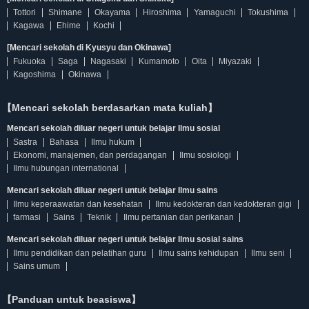
Tottori
Shimane
Okayama
Hiroshima
Yamaguchi
Tokushima
Kagawa
Ehime
Kochi
[Mencari sekolah di Kyusyu dan Okinawa]
Fukuoka
Saga
Nagasaki
Kumamoto
Oita
Miyazaki
Kagoshima
Okinawa
【Mencari sekolah berdasarkan mata kuliah】
Mencari sekolah diluar negeri untuk belajar Ilmu sosial
Sastra
Bahasa
Ilmu hukum
Ekonomi, manajemen, dan perdagangan
Ilmu sosiologi
Ilmu hubungan international
Mencari sekolah diluar negeri untuk belajar Ilmu sains
Ilmu keperaawatan dan kesehatan
Ilmu kedokteran dan kedokteran gigi
farmasi
Sains
Teknik
Ilmu pertanian dan perikanan
Mencari sekolah diluar negeri untuk belajar Ilmu sosial sains
Ilmu pendidikan dan pelatihan guru
Ilmu sains kehidupan
Ilmu seni
Sains umum
【Panduan untuk beasiswa】