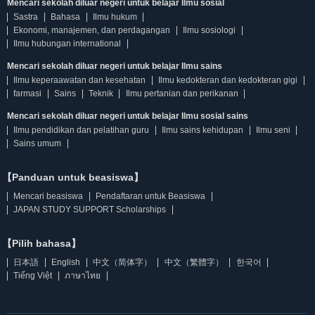
Mencari sekolah diluar negeri untuk belajar Ilmu sosial
Sastra
Bahasa
Ilmu hukum
Ekonomi, manajemen, dan perdagangan
Ilmu sosiologi
Ilmu hubungan international
Mencari sekolah diluar negeri untuk belajar Ilmu sains
Ilmu keperaawatan dan kesehatan
Ilmu kedokteran dan kedokteran gigi
farmasi
Sains
Teknik
Ilmu pertanian dan perikanan
Mencari sekolah diluar negeri untuk belajar Ilmu sosial sains
Ilmu pendidikan dan pelatihan guru
Ilmu sains kehidupan
Ilmu seni
Sains umum
【Panduan untuk beasiswa】
Mencari beasiswa
Pendaftaran untuk Beasiswa
JAPAN STUDY SUPPORT Scholarships
【Pilih bahasa】
日本語
English
中文（简体字）
中文（繁體字）
한국어
Tiếng Việt
ภาษาไทย