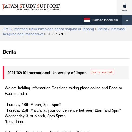
Bahasa Indonesia
JPSS, Informasi universitas dan pasca sarjana di Jepang
>
Berita／Informasi
berguna bagi mahasiswa
> 2021/02/10
Berita
2021/02/10 International University of Japan
We are holding Information Sessions taking place online and Face-to
Face in India.
Thursday 18th March, 3pm-5pm*
Thursday 25th March, at your convenience between 11am and 5pm*
Wednesday 31st March, 3pm-5pm*
*India Time