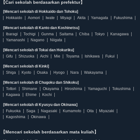
【Cari sekolah berdasarkan prefektur】
[Mencari sekolah di Hokkaido dan Tohoku]
Hokkaido
Aomori
Iwate
Miyagi
Akita
Yamagata
Fukushima
[Mencari sekolah di Kanto dan Koshinetsu]
Ibaragi
Tochigi
Gunma
Saitama
Chiba
Tokyo
Kanagawa
Yamanashi
Nagano
Niigata
[Mencari sekolah di Tokai dan Hokuriku]
Gifu
Shizuoka
Aichi
Mie
Toyama
Ishikawa
Fukui
[Mencari sekolah di Kinki]
Shiga
Kyoto
Osaka
Hyogo
Nara
Wakayama
[Mencari sekolah di Chugoku dan Shikoku]
Tottori
Shimane
Okayama
Hiroshima
Yamaguchi
Tokushima
Kagawa
Ehime
Kochi
[Mencari sekolah di Kyusyu dan Okinawa]
Fukuoka
Saga
Nagasaki
Kumamoto
Oita
Miyazaki
Kagoshima
Okinawa
【Mencari sekolah berdasarkan mata kuliah】