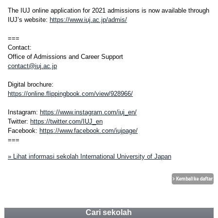
The IUJ online application for 2021 admissions is now available through
IUJ’s website:
https://www.iuj.ac.jp/admis/
===
Contact:
Office of Admissions and Career Support
contact@iuj.ac.jp
Digital brochure:
https://online.flippingbook.com/view/928966/
Instagram:
https://www.instagram.com/iuj_en/
Twitter:
https://twitter.com/IUJ_en
Facebook:
https://www.facebook.com/iujpage/
===
» Lihat informasi sekolah International University of Japan
Cari sekolah