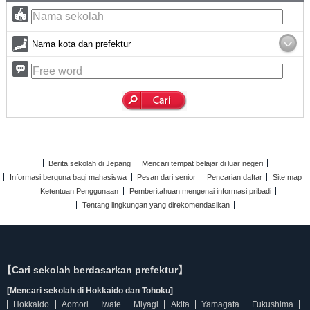
Nama kota dan prefektur
Berita sekolah di Jepang
Mencari tempat belajar di luar negeri
Informasi berguna bagi mahasiswa
Pesan dari senior
Pencarian daftar
Site map
Ketentuan Penggunaan
Pemberitahuan mengenai informasi pribadi
Tentang lingkungan yang direkomendasikan
【Cari sekolah berdasarkan prefektur】
[Mencari sekolah di Hokkaido dan Tohoku]
Hokkaido
Aomori
Iwate
Miyagi
Akita
Yamagata
Fukushima