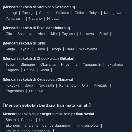
[Mencari sekolah di Kanto dan Koshinetsu]
Ibaragi
Tochigi
Gunma
Saitama
Chiba
Tokyo
Kanagawa
Yamanashi
Nagano
Niigata
[Mencari sekolah di Tokai dan Hokuriku]
Gifu
Shizuoka
Aichi
Mie
Toyama
Ishikawa
Fukui
[Mencari sekolah di Kinki]
Shiga
Kyoto
Osaka
Hyogo
Nara
Wakayama
[Mencari sekolah di Chugoku dan Shikoku]
Tottori
Shimane
Okayama
Hiroshima
Yamaguchi
Tokushima
Kagawa
Ehime
Kochi
[Mencari sekolah di Kyusyu dan Okinawa]
Fukuoka
Saga
Nagasaki
Kumamoto
Oita
Miyazaki
Kagoshima
Okinawa
【Mencari sekolah berdasarkan mata kuliah】
Mencari sekolah diluar negeri untuk belajar Ilmu sosial
Sastra
Bahasa
Ilmu hukum
Ekonomi, manajemen, dan perdagangan
Ilmu sosiologi
Ilmu hubungan international