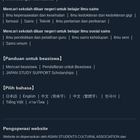
Mencari sekolah diluar negeri untuk belajar Ilmu sains
Ilmu keperaawatan dan kesehatan
Ilmu kedokteran dan kedokteran gigi
farmasi
Sains
Teknik
Ilmu pertanian dan perikanan
Mencari sekolah diluar negeri untuk belajar Ilmu sosial sains
Ilmu pendidikan dan pelatihan guru
Ilmu sains kehidupan
Ilmu seni
Sains umum
【Panduan untuk beasiswa】
Mencari beasiswa
Pendaftaran untuk Beasiswa
JAPAN STUDY SUPPORT Scholarships
【Pilih bahasa】
日本語
English
中文（简体字）
中文（繁體字）
한국어
Tiếng Việt
ภาษาไทย
Pengoperasi website
Website ini dioperasikan oleh ASIAN STUDENTS CULTURAL ASSOCIATION dan