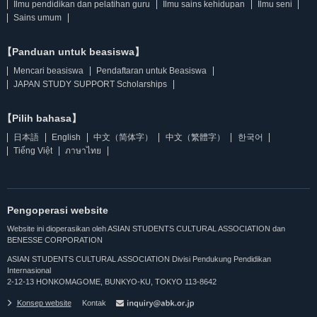
Ilmu pendidikan dan pelatihan guru
Ilmu sains kehidupan
Ilmu seni
Sains umum
【Panduan untuk beasiswa】
Mencari beasiswa
Pendaftaran untuk Beasiswa
JAPAN STUDY SUPPORT Scholarships
【Pilih bahasa】
日本語
English
中文（简体字）
中文（繁體字）
한국어
Tiếng Việt
ภาษาไทย
Pengoperasi website
Website ini dioperasikan oleh ASIAN STUDENTS CULTURAL ASSOCIATION dan
BENESSE CORPORATION
ASIAN STUDENTS CULTURAL ASSOCIATION Divisi Pendukung Pendidikan
Internasional
2-12-13 HONKOMAGOME, BUNKYO-KU, TOKYO 113-8642
Konsep website
Kontak