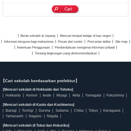
Berita sekolah di Jepang
Mencari tempat belajar di luar negeri
Informasi berguna bagi mahasiswa
Pesan dari senior
Pencarian daftar
Site map
Ketentuan Penggunaan
Pemberitahuan mengenai informasi pribadi
Tentang lingkungan yang direkomendasikan
【Cari sekolah berdasarkan prefektur】
[Mencari sekolah di Hokkaido dan Tohoku]
Hokkaido
Aomori
Iwate
Miyagi
Akita
Yamagata
Fukushima
[Mencari sekolah di Kanto dan Koshinetsu]
Ibaragi
Tochigi
Gunma
Saitama
Chiba
Tokyo
Kanagawa
Yamanashi
Nagano
Niigata
[Mencari sekolah di Tokai dan Hokuriku]