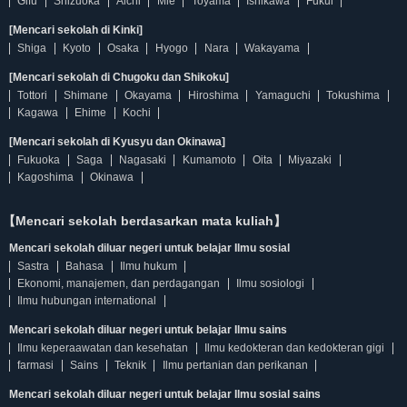
Gifu
Shizuoka
Aichi
Mie
Toyama
Ishikawa
Fukui
[Mencari sekolah di Kinki]
Shiga
Kyoto
Osaka
Hyogo
Nara
Wakayama
[Mencari sekolah di Chugoku dan Shikoku]
Tottori
Shimane
Okayama
Hiroshima
Yamaguchi
Tokushima
Kagawa
Ehime
Kochi
[Mencari sekolah di Kyusyu dan Okinawa]
Fukuoka
Saga
Nagasaki
Kumamoto
Oita
Miyazaki
Kagoshima
Okinawa
【Mencari sekolah berdasarkan mata kuliah】
Mencari sekolah diluar negeri untuk belajar Ilmu sosial
Sastra
Bahasa
Ilmu hukum
Ekonomi, manajemen, dan perdagangan
Ilmu sosiologi
Ilmu hubungan international
Mencari sekolah diluar negeri untuk belajar Ilmu sains
Ilmu keperaawatan dan kesehatan
Ilmu kedokteran dan kedokteran gigi
farmasi
Sains
Teknik
Ilmu pertanian dan perikanan
Mencari sekolah diluar negeri untuk belajar Ilmu sosial sains