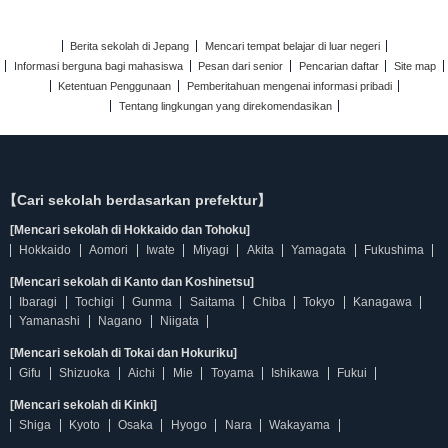
Berita sekolah di Jepang
Mencari tempat belajar di luar negeri
Informasi berguna bagi mahasiswa
Pesan dari senior
Pencarian daftar
Site map
Ketentuan Penggunaan
Pemberitahuan mengenai informasi pribadi
Tentang lingkungan yang direkomendasikan
【Cari sekolah berdasarkan prefektur】
[Mencari sekolah di Hokkaido dan Tohoku]
Hokkaido
Aomori
Iwate
Miyagi
Akita
Yamagata
Fukushima
[Mencari sekolah di Kanto dan Koshinetsu]
Ibaragi
Tochigi
Gunma
Saitama
Chiba
Tokyo
Kanagawa
Yamanashi
Nagano
Niigata
[Mencari sekolah di Tokai dan Hokuriku]
Gifu
Shizuoka
Aichi
Mie
Toyama
Ishikawa
Fukui
[Mencari sekolah di Kinki]
Shiga
Kyoto
Osaka
Hyogo
Nara
Wakayama