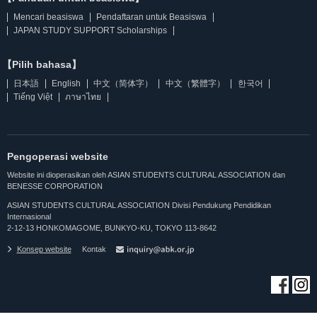
Mencari beasiswa
Pendaftaran untuk Beasiswa
JAPAN STUDY SUPPORT Scholarships
【Pilih bahasa】
日本語
English
中文（简体字）
中文（繁體字）
한국어
Tiếng Việt
ภาษาไทย
Pengoperasi website
Website ini dioperasikan oleh ASIAN STUDENTS CULTURAL ASSOCIATION dan
BENESSE CORPORATION
ASIAN STUDENTS CULTURAL ASSOCIATION Divisi Pendukung Pendidikan
Internasional
2-12-13 HONKOMAGOME, BUNKYO-KU, TOKYO 113-8642
Konsep website
Kontak