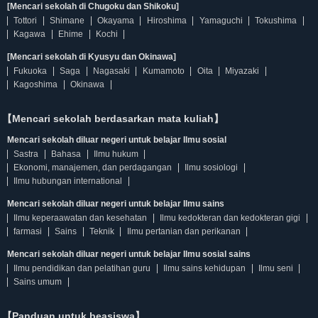
[Mencari sekolah di Chugoku dan Shikoku]
Tottori
Shimane
Okayama
Hiroshima
Yamaguchi
Tokushima
Kagawa
Ehime
Kochi
[Mencari sekolah di Kyusyu dan Okinawa]
Fukuoka
Saga
Nagasaki
Kumamoto
Oita
Miyazaki
Kagoshima
Okinawa
【Mencari sekolah berdasarkan mata kuliah】
Mencari sekolah diluar negeri untuk belajar Ilmu sosial
Sastra
Bahasa
Ilmu hukum
Ekonomi, manajemen, dan perdagangan
Ilmu sosiologi
Ilmu hubungan international
Mencari sekolah diluar negeri untuk belajar Ilmu sains
Ilmu keperaawatan dan kesehatan
Ilmu kedokteran dan kedokteran gigi
farmasi
Sains
Teknik
Ilmu pertanian dan perikanan
Mencari sekolah diluar negeri untuk belajar Ilmu sosial sains
Ilmu pendidikan dan pelatihan guru
Ilmu sains kehidupan
Ilmu seni
Sains umum
【Panduan untuk beasiswa】