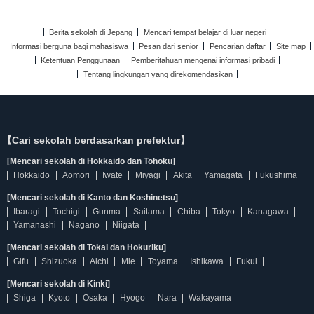
Berita sekolah di Jepang
Mencari tempat belajar di luar negeri
Informasi berguna bagi mahasiswa
Pesan dari senior
Pencarian daftar
Site map
Ketentuan Penggunaan
Pemberitahuan mengenai informasi pribadi
Tentang lingkungan yang direkomendasikan
【Cari sekolah berdasarkan prefektur】
[Mencari sekolah di Hokkaido dan Tohoku]
Hokkaido
Aomori
Iwate
Miyagi
Akita
Yamagata
Fukushima
[Mencari sekolah di Kanto dan Koshinetsu]
Ibaragi
Tochigi
Gunma
Saitama
Chiba
Tokyo
Kanagawa
Yamanashi
Nagano
Niigata
[Mencari sekolah di Tokai dan Hokuriku]
Gifu
Shizuoka
Aichi
Mie
Toyama
Ishikawa
Fukui
[Mencari sekolah di Kinki]
Shiga
Kyoto
Osaka
Hyogo
Nara
Wakayama