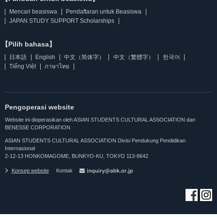
Mencari beasiswa
Pendaftaran untuk Beasiswa
JAPAN STUDY SUPPORT Scholarships
【Pilih bahasa】
日本語
English
中文（简体字）
中文（繁體字）
한국어
Tiếng Việt
ภาษาไทย
Pengoperasi website
Website ini dioperasikan oleh ASIAN STUDENTS CULTURAL ASSOCIATION dan
BENESSE CORPORATION
ASIAN STUDENTS CULTURAL ASSOCIATION Divisi Pendukung Pendidikan
Internasional
2-12-13 HONKOMAGOME, BUNKYO-KU, TOKYO 113-8642
Konsep website
Kontak