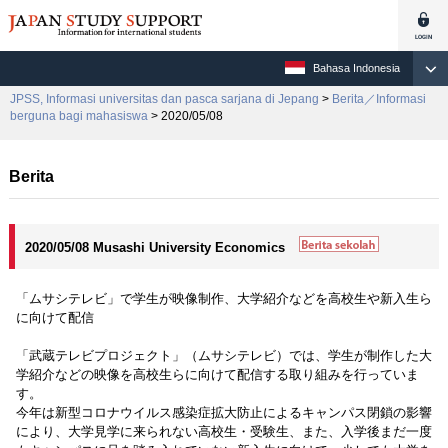
Bahasa Indonesia
JPSS, Informasi universitas dan pasca sarjana di Jepang
>
Berita／Informasi
berguna bagi mahasiswa
> 2020/05/08
Berita
2020/05/08 Musashi University Economics
「ムサシテレビ」で学生が映像制作、大学紹介などを高校生や新入生ら
に向けて配信
「武蔵テレビプロジェクト」（ムサシテレビ）では、学生が制作した大
学紹介などの映像を高校生らに向けて配信する取り組みを行っていま
す。
今年は新型コロナウイルス感染症拡大防止によるキャンパス閉鎖の影響
により、大学見学に来られない高校生・受験生、また、入学後まだ一度