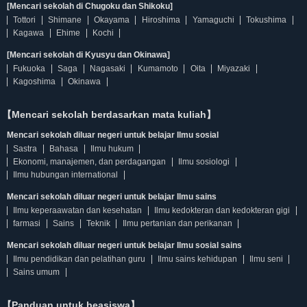
[Mencari sekolah di Chugoku dan Shikoku]
Tottori
Shimane
Okayama
Hiroshima
Yamaguchi
Tokushima
Kagawa
Ehime
Kochi
[Mencari sekolah di Kyusyu dan Okinawa]
Fukuoka
Saga
Nagasaki
Kumamoto
Oita
Miyazaki
Kagoshima
Okinawa
【Mencari sekolah berdasarkan mata kuliah】
Mencari sekolah diluar negeri untuk belajar Ilmu sosial
Sastra
Bahasa
Ilmu hukum
Ekonomi, manajemen, dan perdagangan
Ilmu sosiologi
Ilmu hubungan international
Mencari sekolah diluar negeri untuk belajar Ilmu sains
Ilmu keperaawatan dan kesehatan
Ilmu kedokteran dan kedokteran gigi
farmasi
Sains
Teknik
Ilmu pertanian dan perikanan
Mencari sekolah diluar negeri untuk belajar Ilmu sosial sains
Ilmu pendidikan dan pelatihan guru
Ilmu sains kehidupan
Ilmu seni
Sains umum
【Panduan untuk beasiswa】