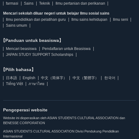
farmasi
Sains
Teknik
Ilmu pertanian dan perikanan
Mencari sekolah diluar negeri untuk belajar Ilmu sosial sains
Ilmu pendidikan dan pelatihan guru
Ilmu sains kehidupan
Ilmu seni
Sains umum
【Panduan untuk beasiswa】
Mencari beasiswa
Pendaftaran untuk Beasiswa
JAPAN STUDY SUPPORT Scholarships
【Pilih bahasa】
日本語
English
中文（简体字）
中文（繁體字）
한국어
Tiếng Việt
ภาษาไทย
Pengoperasi website
Website ini dioperasikan oleh ASIAN STUDENTS CULTURAL ASSOCIATION dan
BENESSE CORPORATION
ASIAN STUDENTS CULTURAL ASSOCIATION Divisi Pendukung Pendidikan
Internasional