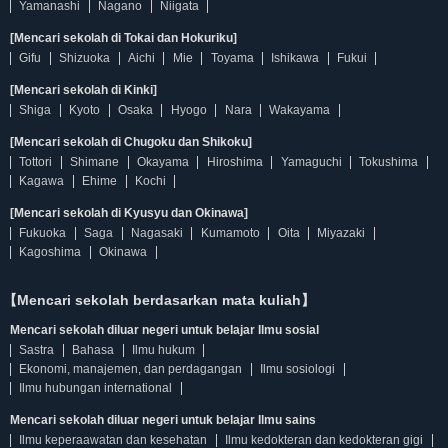
Yamanashi
Nagano
Niigata
[Mencari sekolah di Tokai dan Hokuriku]
Gifu
Shizuoka
Aichi
Mie
Toyama
Ishikawa
Fukui
[Mencari sekolah di Kinki]
Shiga
Kyoto
Osaka
Hyogo
Nara
Wakayama
[Mencari sekolah di Chugoku dan Shikoku]
Tottori
Shimane
Okayama
Hiroshima
Yamaguchi
Tokushima
Kagawa
Ehime
Kochi
[Mencari sekolah di Kyusyu dan Okinawa]
Fukuoka
Saga
Nagasaki
Kumamoto
Oita
Miyazaki
Kagoshima
Okinawa
【Mencari sekolah berdasarkan mata kuliah】
Mencari sekolah diluar negeri untuk belajar Ilmu sosial
Sastra
Bahasa
Ilmu hukum
Ekonomi, manajemen, dan perdagangan
Ilmu sosiologi
Ilmu hubungan international
Mencari sekolah diluar negeri untuk belajar Ilmu sains
Ilmu keperaawatan dan kesehatan
Ilmu kedokteran dan kedokteran gigi