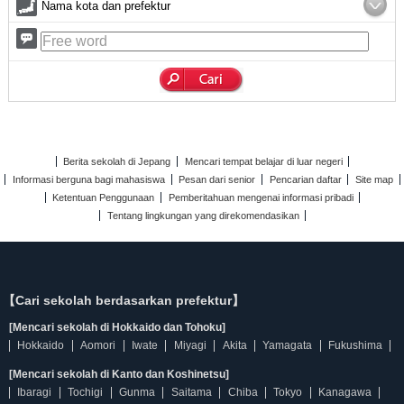
Nama kota dan prefektur
Berita sekolah di Jepang
Mencari tempat belajar di luar negeri
Informasi berguna bagi mahasiswa
Pesan dari senior
Pencarian daftar
Site map
Ketentuan Penggunaan
Pemberitahuan mengenai informasi pribadi
Tentang lingkungan yang direkomendasikan
【Cari sekolah berdasarkan prefektur】
[Mencari sekolah di Hokkaido dan Tohoku]
Hokkaido
Aomori
Iwate
Miyagi
Akita
Yamagata
Fukushima
[Mencari sekolah di Kanto dan Koshinetsu]
Ibaragi
Tochigi
Gunma
Saitama
Chiba
Tokyo
Kanagawa