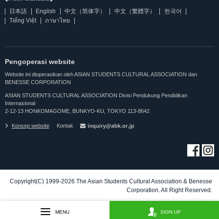
日本語
English
中文（简体字）
中文（繁體字）
한국어
Tiếng Việt
ภาษาไทย
Pengoperasi website
Website ini dioperasikan oleh ASIAN STUDENTS CULTURAL ASSOCIATION dan
BENESSE CORPORATION
ASIAN STUDENTS CULTURAL ASSOCIATION Divisi Pendukung Pendidikan
Internasional
2-12-13 HONKOMAGOME, BUNKYO-KU, TOKYO 113-8642
Konsep website
Kontak
Copyright(C) 1999-2026 The Asian Students Cultural Association & Benesse
Corporation. All Right Reserved.
MENU
SIGN UP