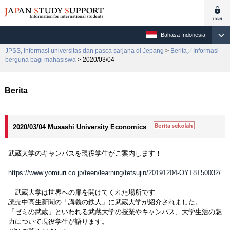
Bahasa Indonesia
JPSS, Informasi universitas dan pasca sarjana di Jepang
>
Berita／Informasi
berguna bagi mahasiswa
> 2020/03/04
Berita
2020/03/04 Musashi University Economics
武蔵大学のキャンパスを現役学生がご案内します！
https://www.yomiuri.co.jp/teen/learning/tetsujin/20191204-OYT8T50032/
―武蔵大学は世界への扉を開けてくれた場所です―
読売中高生新聞の「講義の鉄人」に武蔵大学が紹介されました。
「ゼミの武蔵」といわれる武蔵大学の授業やキャンパス、大学生活の魅
力について現役学生が語ります。