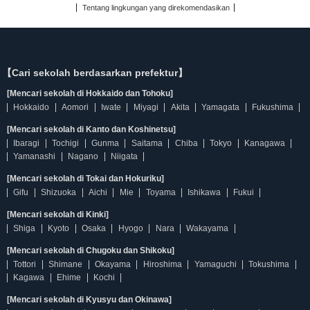
Tentang lingkungan yang direkomendasikan
【Cari sekolah berdasarkan prefektur】
[Mencari sekolah di Hokkaido dan Tohoku]
Hokkaido
Aomori
Iwate
Miyagi
Akita
Yamagata
Fukushima
[Mencari sekolah di Kanto dan Koshinetsu]
Ibaragi
Tochigi
Gunma
Saitama
Chiba
Tokyo
Kanagawa
Yamanashi
Nagano
Niigata
[Mencari sekolah di Tokai dan Hokuriku]
Gifu
Shizuoka
Aichi
Mie
Toyama
Ishikawa
Fukui
[Mencari sekolah di Kinki]
Shiga
Kyoto
Osaka
Hyogo
Nara
Wakayama
[Mencari sekolah di Chugoku dan Shikoku]
Tottori
Shimane
Okayama
Hiroshima
Yamaguchi
Tokushima
Kagawa
Ehime
Kochi
[Mencari sekolah di Kyusyu dan Okinawa]