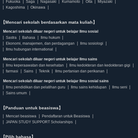
Fukuoka
Saga
Nagasaki
Kumamoto
Oita
Miyazaki
Kagoshima
Okinawa
【Mencari sekolah berdasarkan mata kuliah】
Mencari sekolah diluar negeri untuk belajar Ilmu sosial
Sastra
Bahasa
Ilmu hukum
Ekonomi, manajemen, dan perdagangan
Ilmu sosiologi
Ilmu hubungan international
Mencari sekolah diluar negeri untuk belajar Ilmu sains
Ilmu keperaawatan dan kesehatan
Ilmu kedokteran dan kedokteran gigi
farmasi
Sains
Teknik
Ilmu pertanian dan perikanan
Mencari sekolah diluar negeri untuk belajar Ilmu sosial sains
Ilmu pendidikan dan pelatihan guru
Ilmu sains kehidupan
Ilmu seni
Sains umum
【Panduan untuk beasiswa】
Mencari beasiswa
Pendaftaran untuk Beasiswa
JAPAN STUDY SUPPORT Scholarships
【Pilih bahasa】