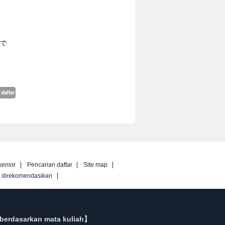
円で
senior
Pencarian daftar
Site map
g direkomendasikan
berdasarkan mata kuliah】