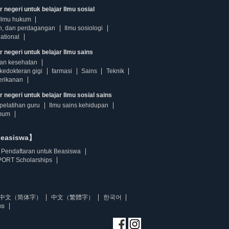
 negeri untuk belajar Ilmu sosial
Ilmu hukum
n, dan perdagangan
Ilmu sosiologi
ational
r negeri untuk belajar Ilmu sains
dan kesehatan
kedokteran gigi
farmasi
Sains
Teknik
erikanan
 negeri untuk belajar Ilmu sosial sains
pelatihan guru
Ilmu sains kehidupan
mum
beasiswa】
Pendaftaran untuk Beasiswa
ORT Scholarships
中文（简体字）
中文（繁體字）
한국어
ทย