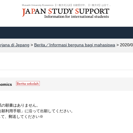
Musashi University Economics 【一般方式入試】出願受付中。【一般方式】は全て.....
arjana di Jepang
>
Berita／Informasi berguna bagi mahasiswa
> 2020/0
onomics
紙の願書はありません。
b出願利用手順」に沿って出願してください。
して、郵送してください※