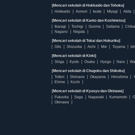
[Mencari sekolah di Hokkaido dan Tohoku]
Hokkaido
Aomori
Iwate
Miyagi
Akita
[Mencari sekolah di Kanto dan Koshinetsu]
Ibaragi
Tochigi
Gunma
Saitama
Chiba
Nagano
Niigata
[Mencari sekolah di Tokai dan Hokuriku]
Gifu
Shizuoka
Aichi
Mie
Toyama
Is
[Mencari sekolah di Kinki]
Shiga
Kyoto
Osaka
Hyogo
Nara
Wa
[Mencari sekolah di Chugoku dan Shikoku]
Tottori
Shimane
Okayama
Hiroshima
Ehime
Kochi
[Mencari sekolah di Kyusyu dan Okinawa]
Fukuoka
Saga
Nagasaki
Kumamoto
O
Okinawa