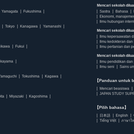
Mencari sekolah diluar
Yamagata
Fukushima
Sastra
Bahasa
Ekonomi, manajeme
Ilmu hubungan intern
Tokyo
Kanagawa
Yamanashi
Mencari sekolah dilua
Ilmu keperaawatan 
Ilmu kedokteran dan 
hikawa
Fukui
Ilmu pertanian dan p
Mencari sekolah diluar
kayama
Ilmu pendidikan dan 
Ilmu seni
Sains u
Yamaguchi
Tokushima
Kagawa
【Panduan untuk 
Mencari beasiswa
JAPAN STUDY SUPP
ita
Miyazaki
Kagoshima
【Pilih bahasa】
日本語
English
Tiếng Việt
ภาษาไ