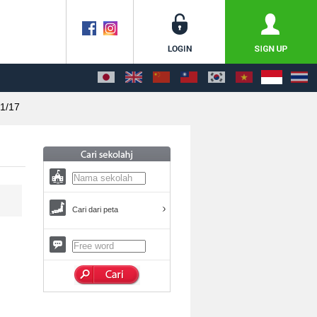
1/17
Cari dari peta