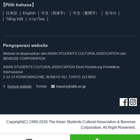
【Pilih bahasa】
日本語
English
中文（简体字）
中文（繁體字）
한국어
Tiếng Việt
ภาษาไทย
Pengoperasi website
Website ini dioperasikan oleh ASIAN STUDENTS CULTURAL ASSOCIATION dan
BENESSE CORPORATION
ASIAN STUDENTS CULTURAL ASSOCIATION Divisi Pendukung Pendidikan
Internasional
2-12-13 HONKOMAGOME, BUNKYO-KU, TOKYO 113-8642
Konsep website
Kontak
Copyright(C) 1999-2026 The Asian Students Cultural Association & Benesse
Corporation. All Right Reserved.