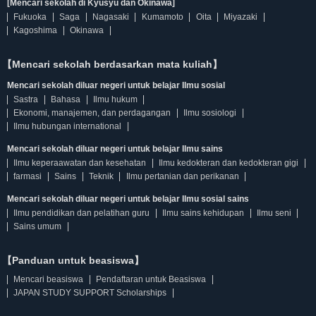
[Mencari sekolah di Kyusyu dan Okinawa]
Fukuoka
Saga
Nagasaki
Kumamoto
Oita
Miyazaki
Kagoshima
Okinawa
【Mencari sekolah berdasarkan mata kuliah】
Mencari sekolah diluar negeri untuk belajar Ilmu sosial
Sastra
Bahasa
Ilmu hukum
Ekonomi, manajemen, dan perdagangan
Ilmu sosiologi
Ilmu hubungan international
Mencari sekolah diluar negeri untuk belajar Ilmu sains
Ilmu keperaawatan dan kesehatan
Ilmu kedokteran dan kedokteran gigi
farmasi
Sains
Teknik
Ilmu pertanian dan perikanan
Mencari sekolah diluar negeri untuk belajar Ilmu sosial sains
Ilmu pendidikan dan pelatihan guru
Ilmu sains kehidupan
Ilmu seni
Sains umum
【Panduan untuk beasiswa】
Mencari beasiswa
Pendaftaran untuk Beasiswa
JAPAN STUDY SUPPORT Scholarships