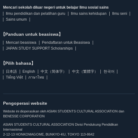
Mencari sekolah diluar negeri untuk belajar Ilmu sosial sains
Ilmu pendidikan dan pelatihan guru
Ilmu sains kehidupan
Ilmu seni
Sains umum
【Panduan untuk beasiswa】
Mencari beasiswa
Pendaftaran untuk Beasiswa
JAPAN STUDY SUPPORT Scholarships
【Pilih bahasa】
日本語
English
中文（简体字）
中文（繁體字）
한국어
Tiếng Việt
ภาษาไทย
Pengoperasi website
Website ini dioperasikan oleh ASIAN STUDENTS CULTURAL ASSOCIATION dan
BENESSE CORPORATION
ASIAN STUDENTS CULTURAL ASSOCIATION Divisi Pendukung Pendidikan
Internasional
2-12-13 HONKOMAGOME, BUNKYO-KU, TOKYO 113-8642