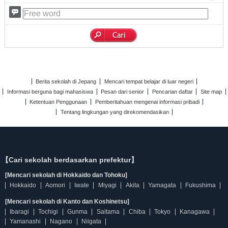
Berita sekolah di Jepang
Mencari tempat belajar di luar negeri
Informasi berguna bagi mahasiswa
Pesan dari senior
Pencarian daftar
Site map
Ketentuan Penggunaan
Pemberitahuan mengenai informasi pribadi
Tentang lingkungan yang direkomendasikan
【Cari sekolah berdasarkan prefektur】
[Mencari sekolah di Hokkaido dan Tohoku]
Hokkaido
Aomori
Iwate
Miyagi
Akita
Yamagata
Fukushima
[Mencari sekolah di Kanto dan Koshinetsu]
Ibaragi
Tochigi
Gunma
Saitama
Chiba
Tokyo
Kanagawa
Yamanashi
Nagano
Niigata