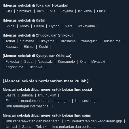
[Mencari sekolah di Tokai dan Hokuriku]
Gifu
Shizuoka
Aichi
Mie
Toyama
Ishikawa
Fukui
[Mencari sekolah di Kinki]
Shiga
Kyoto
Osaka
Hyogo
Nara
Wakayama
[Mencari sekolah di Chugoku dan Shikoku]
Tottori
Shimane
Okayama
Hiroshima
Yamaguchi
Tokushima
Kagawa
Ehime
Kochi
[Mencari sekolah di Kyusyu dan Okinawa]
Fukuoka
Saga
Nagasaki
Kumamoto
Oita
Miyazaki
Kagoshima
Okinawa
【Mencari sekolah berdasarkan mata kuliah】
Mencari sekolah diluar negeri untuk belajar Ilmu sosial
Sastra
Bahasa
Ilmu hukum
Ekonomi, manajemen, dan perdagangan
Ilmu sosiologi
Ilmu hubungan international
Mencari sekolah diluar negeri untuk belajar Ilmu sains
Ilmu keperaawatan dan kesehatan
Ilmu kedokteran dan kedokteran gigi
farmasi
Sains
Teknik
Ilmu pertanian dan perikanan