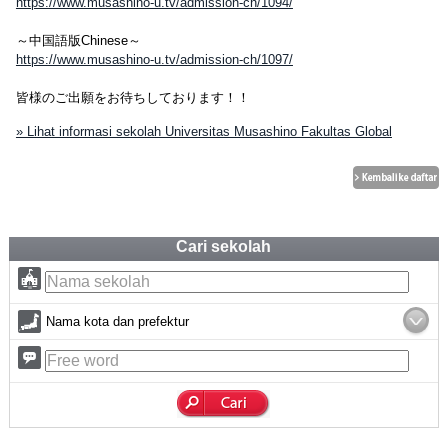
https://www.musashino-u.tv/admission-ch/1094/
～中国語版Chinese～
https://www.musashino-u.tv/admission-ch/1097/
皆様のご出願をお待ちしております！！
» Lihat informasi sekolah Universitas Musashino Fakultas Global
Cari sekolah
Nama kota dan prefektur