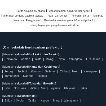
Berita sekolah di Jepang
Mencari tempat belajar di luar negeri
Informasi berguna bagi mahasiswa
Pesan dari senior
Pencarian daftar
Site map
Ketentuan Penggunaan
Pemberitahuan mengenai informasi pribadi
Tentang lingkungan yang direkomendasikan
【Cari sekolah berdasarkan prefektur】
[Mencari sekolah di Hokkaido dan Tohoku]
Hokkaido
Aomori
Iwate
Miyagi
Akita
Yamagata
Fukushima
[Mencari sekolah di Kanto dan Koshinetsu]
Ibaragi
Tochigi
Gunma
Saitama
Chiba
Tokyo
Kanagawa
Yamanashi
Nagano
Niigata
[Mencari sekolah di Tokai dan Hokuriku]
Gifu
Shizuoka
Aichi
Mie
Toyama
Ishikawa
Fukui
[Mencari sekolah di Kinki]
Shiga
Kyoto
Osaka
Hyogo
Nara
Wakayama