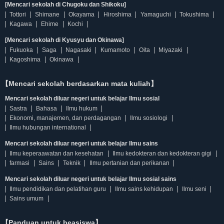
[Mencari sekolah di Chugoku dan Shikoku]
Tottori
Shimane
Okayama
Hiroshima
Yamaguchi
Tokushima
Kagawa
Ehime
Kochi
[Mencari sekolah di Kyusyu dan Okinawa]
Fukuoka
Saga
Nagasaki
Kumamoto
Oita
Miyazaki
Kagoshima
Okinawa
【Mencari sekolah berdasarkan mata kuliah】
Mencari sekolah diluar negeri untuk belajar Ilmu sosial
Sastra
Bahasa
Ilmu hukum
Ekonomi, manajemen, dan perdagangan
Ilmu sosiologi
Ilmu hubungan international
Mencari sekolah diluar negeri untuk belajar Ilmu sains
Ilmu keperaawatan dan kesehatan
Ilmu kedokteran dan kedokteran gigi
farmasi
Sains
Teknik
Ilmu pertanian dan perikanan
Mencari sekolah diluar negeri untuk belajar Ilmu sosial sains
Ilmu pendidikan dan pelatihan guru
Ilmu sains kehidupan
Ilmu seni
Sains umum
【Panduan untuk beasiswa】