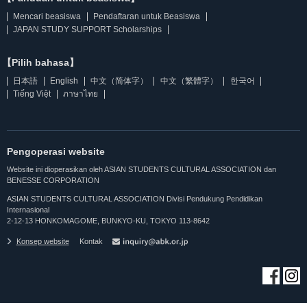
Mencari beasiswa
Pendaftaran untuk Beasiswa
JAPAN STUDY SUPPORT Scholarships
【Pilih bahasa】
日本語
English
中文（简体字）
中文（繁體字）
한국어
Tiếng Việt
ภาษาไทย
Pengoperasi website
Website ini dioperasikan oleh ASIAN STUDENTS CULTURAL ASSOCIATION dan
BENESSE CORPORATION
ASIAN STUDENTS CULTURAL ASSOCIATION Divisi Pendukung Pendidikan
Internasional
2-12-13 HONKOMAGOME, BUNKYO-KU, TOKYO 113-8642
Konsep website
Kontak