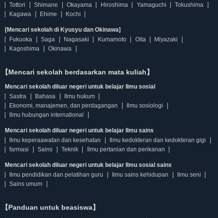
Tottori
Shimane
Okayama
Hiroshima
Yamaguchi
Tokushima
Kagawa
Ehime
Kochi
[Mencari sekolah di Kyusyu dan Okinawa]
Fukuoka
Saga
Nagasaki
Kumamoto
Oita
Miyazaki
Kagoshima
Okinawa
【Mencari sekolah berdasarkan mata kuliah】
Mencari sekolah diluar negeri untuk belajar Ilmu sosial
Sastra
Bahasa
Ilmu hukum
Ekonomi, manajemen, dan perdagangan
Ilmu sosiologi
Ilmu hubungan international
Mencari sekolah diluar negeri untuk belajar Ilmu sains
Ilmu keperaawatan dan kesehatan
Ilmu kedokteran dan kedokteran gigi
farmasi
Sains
Teknik
Ilmu pertanian dan perikanan
Mencari sekolah diluar negeri untuk belajar Ilmu sosial sains
Ilmu pendidikan dan pelatihan guru
Ilmu sains kehidupan
Ilmu seni
Sains umum
【Panduan untuk beasiswa】