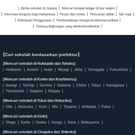
Berita sekolah di Jepang
Mencari tempat belajar di luar negeri
Informasi berguna bagi mahasiswa
Pesan dari senior
Pencarian daftar
Site map
Ketentuan Penggunaan
Pemberitahuan mengenai informasi pribadi
Tentang lingkungan yang direkomendasikan
【Cari sekolah berdasarkan prefektur】
[Mencari sekolah di Hokkaido dan Tohoku]
Hokkaido
Aomori
Iwate
Miyagi
Akita
Yamagata
Fukushima
[Mencari sekolah di Kanto dan Koshinetsu]
Ibaragi
Tochigi
Gunma
Saitama
Chiba
Tokyo
Kanagawa
Yamanashi
Nagano
Niigata
[Mencari sekolah di Tokai dan Hokuriku]
Gifu
Shizuoka
Aichi
Mie
Toyama
Ishikawa
Fukui
[Mencari sekolah di Kinki]
Shiga
Kyoto
Osaka
Hyogo
Nara
Wakayama
[Mencari sekolah di Chugoku dan Shikoku]