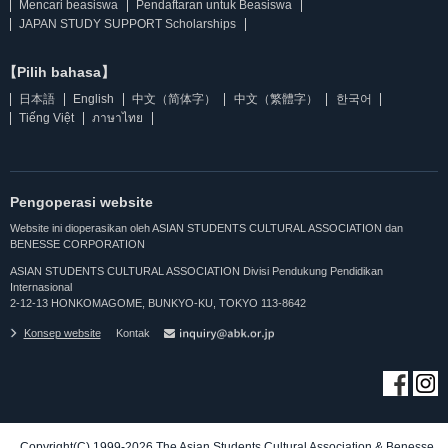
Mencari beasiswa
Pendaftaran untuk Beasiswa
JAPAN STUDY SUPPORT Scholarships
【Pilih bahasa】
日本語
English
中文（简体字）
中文（繁體字）
한국어
Tiếng Việt
ภาษาไทย
Pengoperasi website
Website ini dioperasikan oleh ASIAN STUDENTS CULTURAL ASSOCIATION dan
BENESSE CORPORATION
ASIAN STUDENTS CULTURAL ASSOCIATION Divisi Pendukung Pendidikan
Internasional
2-12-13 HONKOMAGOME, BUNKYO-KU, TOKYO 113-8642
Konsep website
Kontak
Copyright(C) 1999-2026 The Asian Students Cultural Association & Benesse