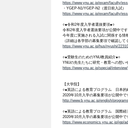
https://www.ynu.ac.jp/exam/faculty/es
・YGEP-N1/YGEP-N2（渡日前入試）
https://www.ynu.ac.jp/exam/faculty/e
○●令和2年度入学者選抜要項●○
令和2年度入学者選抜要項が公開中です
今年度に実施される入試に関係する情
（詳細は各学部の募集要項で確認して
https://www.ynu.ac.jp/hus/nyushi/22310
○●受験生のためのYNU教員紹介●○
YNUの先生たちに研究・教育への想い
https://www.ynu.ac.jp/special/interview/
【大学院】
○●英語による教育プログラム 日本的
2020年10月入学の募集要項が公開中で
http://www.b.ynu.ac.jp/english/progra
○●英語による教育プログラム 国際経
2020年10月入学の募集要項が公開中で
https://www.economics.ynu.ac.jp/igp/a