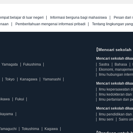
empat belajar di luar negeri
Informasi berguna bagi mahasiswa
Pesan dari 
unaan
Pemberitahuan mengenai informasi pribadi
Tentang lingkungan yan
【Mencari sekolah 
Mencari sekolah diluar
Yamagata
Fukushima
Sastra
Bahasa
Ekonomi, manajeme
Ilmu hubungan intern
Tokyo
Kanagawa
Yamanashi
Mencari sekolah dilua
Ilmu keperaawatan 
Ilmu kedokteran dan 
hikawa
Fukui
Ilmu pertanian dan p
Mencari sekolah diluar
kayama
Ilmu pendidikan dan 
Ilmu seni
Sains u
Yamaguchi
Tokushima
Kagawa