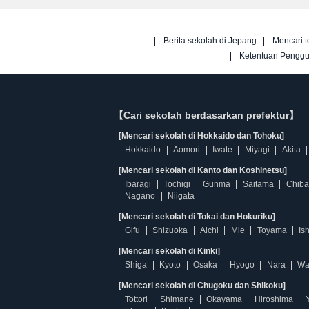
Berita sekolah di Jepang
Mencari t
Ketentuan Pengg
【Cari sekolah berdasarkan prefektur】
[Mencari sekolah di Hokkaido dan Tohoku]
Hokkaido
Aomori
Iwate
Miyagi
Akita
[Mencari sekolah di Kanto dan Koshinetsu]
Ibaragi
Tochigi
Gunma
Saitama
Chiba
Nagano
Niigata
[Mencari sekolah di Tokai dan Hokuriku]
Gifu
Shizuoka
Aichi
Mie
Toyama
Is
[Mencari sekolah di Kinki]
Shiga
Kyoto
Osaka
Hyogo
Nara
Wa
[Mencari sekolah di Chugoku dan Shikoku]
Tottori
Shimane
Okayama
Hiroshima