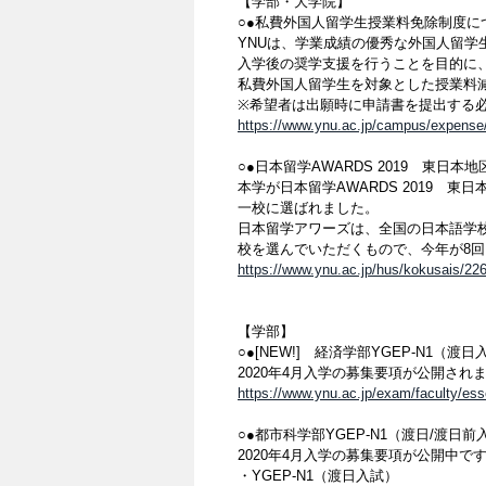
【学部・大学院】
○●私費外国人留学生授業料免除制度に
YNUは、学業成績の優秀な外国人留学
入学後の奨学支援を行うことを目的に、
私費外国人留学生を対象とした授業料
※希望者は出願時に申請書を提出する
https://www.ynu.ac.jp/campus/expense
○●日本留学AWARDS 2019 東日
本学が日本留学AWARDS 2019 
一校に選ばれました。
日本留学アワーズは、全国の日本語学
校を選んでいただくもので、今年が8
https://www.ynu.ac.jp/hus/kokusais/226
【学部】
○●[NEW!] 経済学部YGEP-N1（渡
2020年4月入学の募集要項が公開され
https://www.ynu.ac.jp/exam/faculty/ess
○●都市科学部YGEP-N1（渡日/渡日前
2020年4月入学の募集要項が公開中で
・YGEP-N1（渡日入試）