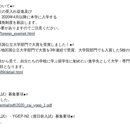
ついて●○
生の受入れ促進及び
2020年4月以降に本学に入学する
減免制度を新設します。
必要がありますのでご注意ください。
/foreign_exempt.html
本地区国公立大学部門で大賞を受賞しました！●○
東日本地区国公立大学部門で大賞を3年連続で受賞、大学院部門でも入賞した5校
校から見て、自分たちの学校に学ぶ留学生に勧めたい進学先として大学・専門
回目となります。
89/detail.html
日入試）募集要項●○
ました。
ential/pdf/2020_zai_ygep_1.pdf
入試）・YGEP-N2（渡日前入試）募集要項●○
す。