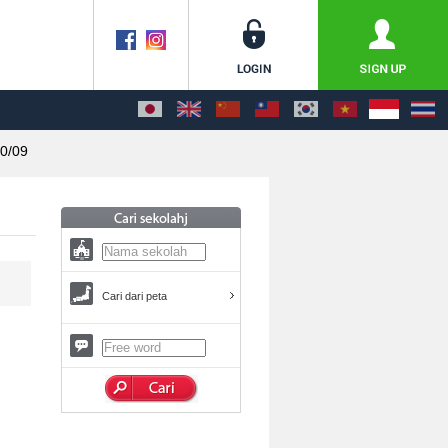
0/09
Cari dari peta