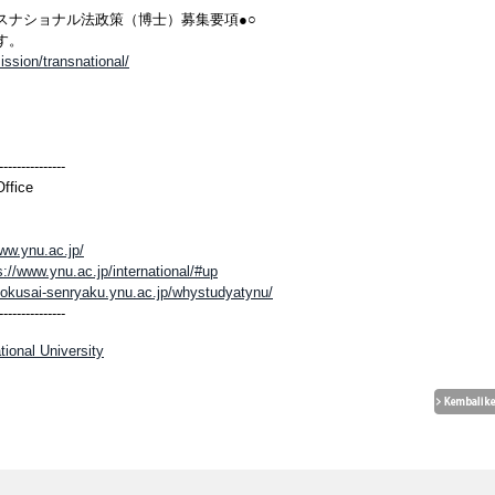
スナショナル法政策（博士）募集要項●○
す。
ission/transnational/
---------------
ffice
www.ynu.ac.jp/
s://www.ynu.ac.jp/international/#up
kokusai-senryaku.ynu.ac.jp/whystudyatynu/
---------------
ional University