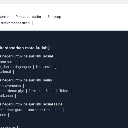
senior
Pencarian daftar
Site map
g direkomendasikan
berdasarkan mata kuliah】
 negeri untuk belajar Ilmu sosial
Ilmu hukum
n, dan perdagangan
Ilmu sosiologi
ational
r negeri untuk belajar Ilmu sains
dan kesehatan
kedokteran gigi
farmasi
Sains
Teknik
erikanan
 negeri untuk belajar Ilmu sosial sains
pelatihan guru
Ilmu sains kehidupan
mum