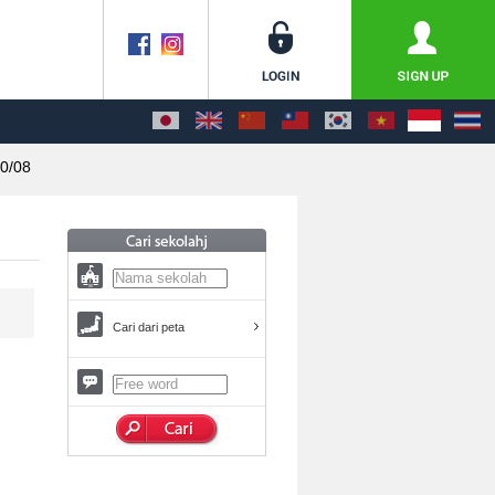
0/08
Cari dari peta