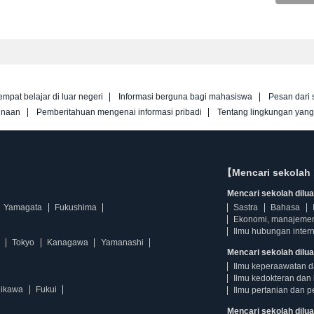
empat belajar di luar negeri
Informasi berguna bagi mahasiswa
Pesan dari 
unaan
Pemberitahuan mengenai informasi pribadi
Tentang lingkungan yan
【Mencari sekolah 
Mencari sekolah diluar
Yamagata
Fukushima
Sastra
Bahasa
Ekonomi, manajeme
Ilmu hubungan intern
Tokyo
Kanagawa
Yamanashi
Mencari sekolah dilua
Ilmu keperaawatan 
Ilmu kedokteran dan 
hikawa
Fukui
Ilmu pertanian dan p
Mencari sekolah diluar