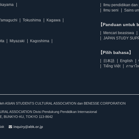
kayama
Ilmu pendidikan dan 
Ilmu seni
Sains u
Yamaguchi
Tokushima
Kagawa
【Panduan untuk 
Mencari beasiswa
JAPAN STUDY SUPP
ita
Miyazaki
Kagoshima
【Pilih bahasa】
日本語
English
Tiếng Việt
ภาษาไ
kan oleh ASIAN STUDENTS CULTURAL ASSOCIATION dan BENESSE CORPORATION
L ASSOCIATION Divisi Pendukung Pendidikan Internasional
, BUNKYO-KU, TOKYO 113-8642
tak