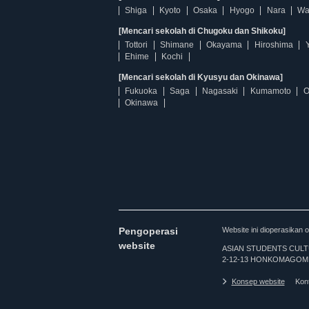
Shiga
Kyoto
Osaka
Hyogo
Nara
Wa
[Mencari sekolah di Chugoku dan Shikoku]
Tottori
Shimane
Okayama
Hiroshima
Ehime
Kochi
[Mencari sekolah di Kyusyu dan Okinawa]
Fukuoka
Saga
Nagasaki
Kumamoto
O
Okinawa
Pengoperasi
Website ini dioperasi
website
ASIAN STUDENTS CULTURA
2-12-13 HONKOMAGOME
Konsep website
Kon