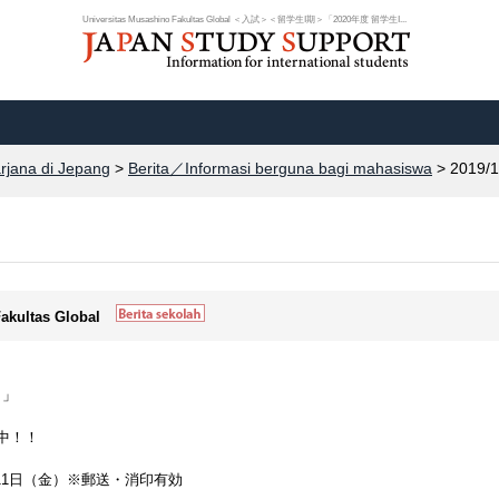
Universitas Musashino Fakultas Global ＜入試＞＜留学生Ⅰ期＞「2020年度 留学生Ⅰ...
arjana di Jepang
>
Berita／Informasi berguna bagi mahasiswa
> 2019/1
Fakultas Global
！」
中！！
0月11日（金）※郵送・消印有効