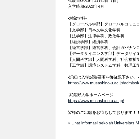
試験日/2019年11月3日（日）
入学時期/2020年4月
-対象学科-
【グローバル学部】グローバルコミュ
【文学部】日本文学文化学科
【法学部】法律学科、政治学科
【経済学部】経済学科
【経営学部】経営学科、会計ガバナン
【データサイエンス学部】データサイ
【人間科学部】人間科学科、社会福祉
【工学部】環境システム学科、数理工
-詳細は入学試験要項を御確認下さい。-
https://www.musashino-u.ac.jp/admissio
-武蔵野大学ホームページ-
https://www.musashino-u.ac.jp/
皆様のご出願をお待ちしております！
» Lihat informasi sekolah Universitas 