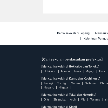
Berita sekolah di Jepang
Mencari t
Ketentuan Pengg
【Cari sekolah berdasarkan prefektur】
[Mencari sekolah di Hokkaido dan Tohoku]
Hokkaido
Aomori
Iwate
Miyagi
Akita
[Mencari sekolah di Kanto dan Koshinetsu]
Ibaragi
Tochigi
Gunma
Saitama
Chiba
Nagano
Niigata
[Mencari sekolah di Tokai dan Hokuriku]
Gifu
Shizuoka
Aichi
Mie
Toyama
Is
[Mencari sekolah di Kinki]