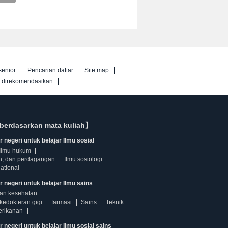
senior
Pencarian daftar
Site map
g direkomendasikan
berdasarkan mata kuliah】
 negeri untuk belajar Ilmu sosial
Ilmu hukum
n, dan perdagangan
Ilmu sosiologi
ational
r negeri untuk belajar Ilmu sains
dan kesehatan
kedokteran gigi
farmasi
Sains
Teknik
erikanan
 negeri untuk belajar Ilmu sosial sains