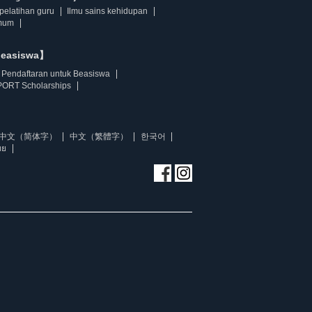
pelatihan guru
Ilmu sains kehidupan
mum
beasiswa】
Pendaftaran untuk Beasiswa
ORT Scholarships
中文（简体字）
中文（繁體字）
한국어
ทย