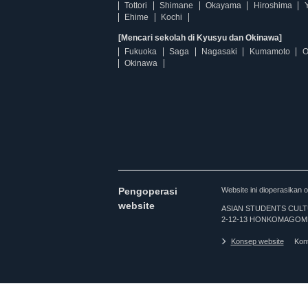
Tottori
Shimane
Okayama
Hiroshima
Ehime
Kochi
[Mencari sekolah di Kyusyu dan Okinawa]
Fukuoka
Saga
Nagasaki
Kumamoto
O
Okinawa
Pengoperasi
Website ini dioperasi
website
ASIAN STUDENTS CULTURA
2-12-13 HONKOMAGOME
Konsep website
Kon