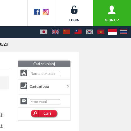
8/29
Cari dari peta
ま
ま