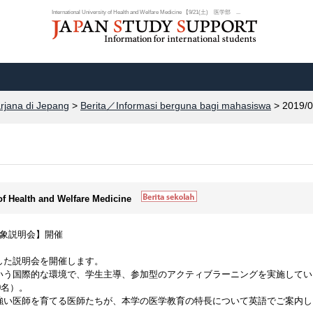
International University of Health and Welfare Medicine 【9/21(土) 医学部 ...
arjana di Jepang
>
Berita／Informasi berguna bagi mahasiswa
> 2019/0
 of Health and Welfare Medicine
対象説明会】開催
した説明会を開催します。
いう国際的な環境で、学生主導、参加型のアクティブラーニングを実施してい
0名）。
強い医師を育てる医師たちが、本学の医学教育の特長について英語でご案内し