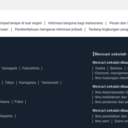
empat belajar di luar negeri
Informasi berguna bagi mahasiswa
Pesan dari 
unaan
Pemberitahuan mengenai informasi pribadi
Tentang lingkungan yan
【Mencari sekolah 
Mencari sekolah diluar
Yamagata
Fukushima
Sastra
Bahasa
Ekonomi, manajeme
Ilmu hubungan intern
Tokyo
Kanagawa
Yamanashi
Mencari sekolah dilua
Ilmu keperaawatan 
Ilmu kedokteran dan 
hikawa
Fukui
Ilmu pertanian dan p
Mencari sekolah diluar
kayama
Ilmu pendidikan dan 
Ilmu seni
Sains u