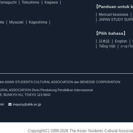
Yamaguchi
Tokushima
Kagawa
【Panduan untuk 
Mencari beasiswa
JAPAN STUDY SUPP
ita
Miyazaki
Kagoshima
【Pilih bahasa】
日本語
English
Tiếng Việt
ภาษาไ
kan oleh ASIAN STUDENTS CULTURAL ASSOCIATION dan BENESSE CORPORATION
L ASSOCIATION Divisi Pendukung Pendidikan Internasional
, BUNKYO-KU, TOKYO 113-8642
tak
Copyright(C) 1999-2026 The Asian Students Cultural Associat