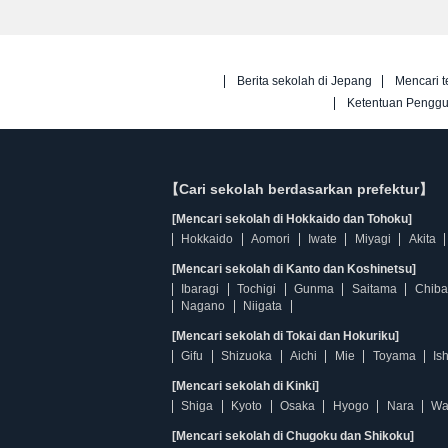
Berita sekolah di Jepang
Mencari t
Ketentuan Pengg
【Cari sekolah berdasarkan prefektur】
[Mencari sekolah di Hokkaido dan Tohoku]
Hokkaido
Aomori
Iwate
Miyagi
Akita
[Mencari sekolah di Kanto dan Koshinetsu]
Ibaragi
Tochigi
Gunma
Saitama
Chiba
Nagano
Niigata
[Mencari sekolah di Tokai dan Hokuriku]
Gifu
Shizuoka
Aichi
Mie
Toyama
Is
[Mencari sekolah di Kinki]
Shiga
Kyoto
Osaka
Hyogo
Nara
Wa
[Mencari sekolah di Chugoku dan Shikoku]