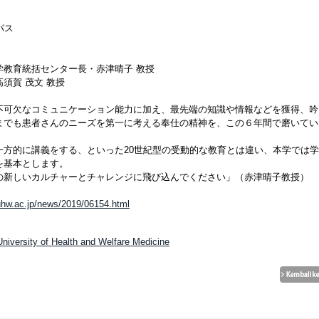
パス
学教育統括センター長・赤津晴子 教授
須賀 茂文 教授
不可欠なコミュニケーション能力に加え、最先端の知識や情報などを獲得、吟
までも患者さんのニーズを第一に考える奉仕の精神を、この６年間で磨いてい
一方的に講義をする、といった20世紀型の受動的な教育とは違い、本学では
を基本とします。
の新しいカルチャーとチャレンジに飛び込んでください」（赤津晴子教授）
.iuhw.ac.jp/news/2019/06154.html
 University of Health and Welfare Medicine