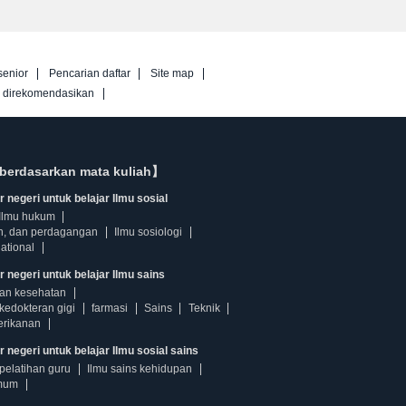
senior
Pencarian daftar
Site map
g direkomendasikan
berdasarkan mata kuliah】
 negeri untuk belajar Ilmu sosial
Ilmu hukum
n, dan perdagangan
Ilmu sosiologi
ational
r negeri untuk belajar Ilmu sains
dan kesehatan
kedokteran gigi
farmasi
Sains
Teknik
erikanan
 negeri untuk belajar Ilmu sosial sains
pelatihan guru
Ilmu sains kehidupan
mum