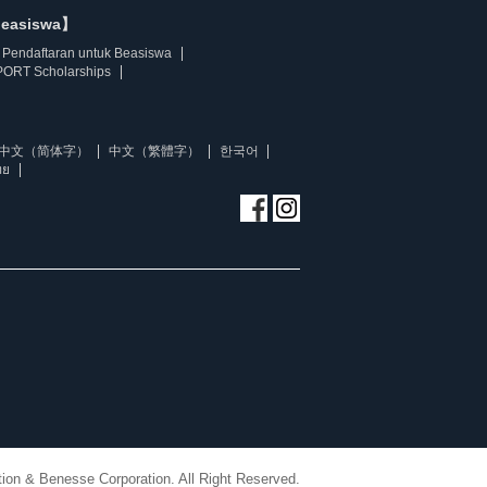
beasiswa】
Pendaftaran untuk Beasiswa
ORT Scholarships
中文（简体字）
中文（繁體字）
한국어
ทย
ion & Benesse Corporation. All Right Reserved.