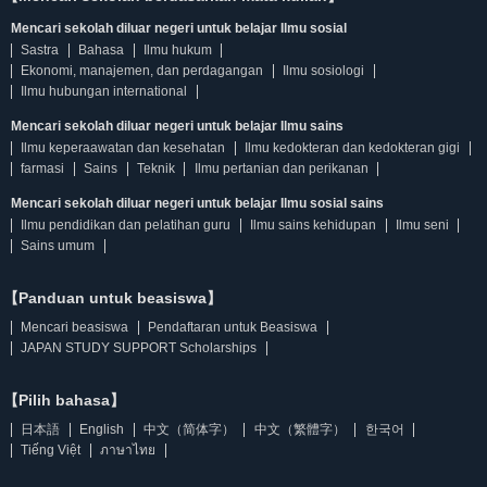
Mencari sekolah diluar negeri untuk belajar Ilmu sosial
Sastra
Bahasa
Ilmu hukum
Ekonomi, manajemen, dan perdagangan
Ilmu sosiologi
Ilmu hubungan international
Mencari sekolah diluar negeri untuk belajar Ilmu sains
Ilmu keperaawatan dan kesehatan
Ilmu kedokteran dan kedokteran gigi
farmasi
Sains
Teknik
Ilmu pertanian dan perikanan
Mencari sekolah diluar negeri untuk belajar Ilmu sosial sains
Ilmu pendidikan dan pelatihan guru
Ilmu sains kehidupan
Ilmu seni
Sains umum
【Panduan untuk beasiswa】
Mencari beasiswa
Pendaftaran untuk Beasiswa
JAPAN STUDY SUPPORT Scholarships
【Pilih bahasa】
日本語
English
中文（简体字）
中文（繁體字）
한국어
Tiếng Việt
ภาษาไทย