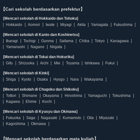
【Cari sekolah berdasarkan prefektur】
[Mencari sekolah di Hokkaido dan Tohoku]
Hokkaido
Aomori
Iwate
Miyagi
Akita
Yamagata
Fukushima
[Mencari sekolah di Kanto dan Koshinetsu]
Ibaragi
Tochigi
Gunma
Saitama
Chiba
Tokyo
Kanagawa
Yamanashi
Nagano
Niigata
[Mencari sekolah di Tokai dan Hokuriku]
Gifu
Shizuoka
Aichi
Mie
Toyama
Ishikawa
Fukui
[Mencari sekolah di Kinki]
Shiga
Kyoto
Osaka
Hyogo
Nara
Wakayama
[Mencari sekolah di Chugoku dan Shikoku]
Tottori
Shimane
Okayama
Hiroshima
Yamaguchi
Tokushima
Kagawa
Ehime
Kochi
[Mencari sekolah di Kyusyu dan Okinawa]
Fukuoka
Saga
Nagasaki
Kumamoto
Oita
Miyazaki
Kagoshima
Okinawa
【Mencari sekolah berdasarkan mata kuliah】