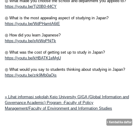
◎ What made you choose the school and department you applied to?
https://youtu.be/Tj20B0-44CY
◎ What is the most appealing aspect of studying in Japan?
https://youtu.be/WdPHamtA6tE
◎ How did you learn Japanese?
https://youtu.be/irAtWqPNjTk
◎ What was the cost of getting set up to study in Japan?
https://youtu.be/kHBATK1eMgU
◎ What would you say to students thinking about studying in Japan?
https://youtu.be/zrk9Mb0aOjs
» Lihat informasi sekolah Keio University GIGA (Global Information and
Governance Academic) Program -Faculty of Policy
Management/Faculty of Environment and Information Studies