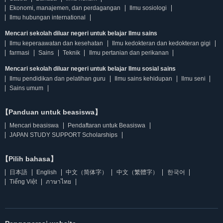
Ekonomi, manajemen, dan perdagangan
Ilmu sosiologi
Ilmu hubungan international
Mencari sekolah diluar negeri untuk belajar Ilmu sains
Ilmu keperaawatan dan kesehatan
Ilmu kedokteran dan kedokteran gigi
farmasi
Sains
Teknik
Ilmu pertanian dan perikanan
Mencari sekolah diluar negeri untuk belajar Ilmu sosial sains
Ilmu pendidikan dan pelatihan guru
Ilmu sains kehidupan
Ilmu seni
Sains umum
【Panduan untuk beasiswa】
Mencari beasiswa
Pendaftaran untuk Beasiswa
JAPAN STUDY SUPPORT Scholarships
【Pilih bahasa】
日本語
English
中文（简体字）
中文（繁體字）
한국어
Tiếng Việt
ภาษาไทย