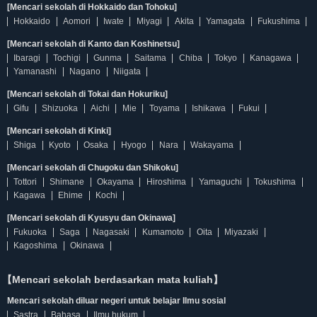
[Mencari sekolah di Hokkaido dan Tohoku]
Hokkaido
Aomori
Iwate
Miyagi
Akita
Yamagata
Fukushima
[Mencari sekolah di Kanto dan Koshinetsu]
Ibaragi
Tochigi
Gunma
Saitama
Chiba
Tokyo
Kanagawa
Yamanashi
Nagano
Niigata
[Mencari sekolah di Tokai dan Hokuriku]
Gifu
Shizuoka
Aichi
Mie
Toyama
Ishikawa
Fukui
[Mencari sekolah di Kinki]
Shiga
Kyoto
Osaka
Hyogo
Nara
Wakayama
[Mencari sekolah di Chugoku dan Shikoku]
Tottori
Shimane
Okayama
Hiroshima
Yamaguchi
Tokushima
Kagawa
Ehime
Kochi
[Mencari sekolah di Kyusyu dan Okinawa]
Fukuoka
Saga
Nagasaki
Kumamoto
Oita
Miyazaki
Kagoshima
Okinawa
【Mencari sekolah berdasarkan mata kuliah】
Mencari sekolah diluar negeri untuk belajar Ilmu sosial
Sastra
Bahasa
Ilmu hukum