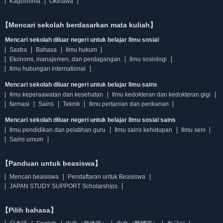
Kagoshima
Okinawa
【Mencari sekolah berdasarkan mata kuliah】
Mencari sekolah diluar negeri untuk belajar Ilmu sosial
Sastra
Bahasa
Ilmu hukum
Ekonomi, manajemen, dan perdagangan
Ilmu sosiologi
Ilmu hubungan international
Mencari sekolah diluar negeri untuk belajar Ilmu sains
Ilmu keperaawatan dan kesehatan
Ilmu kedokteran dan kedokteran gigi
farmasi
Sains
Teknik
Ilmu pertanian dan perikanan
Mencari sekolah diluar negeri untuk belajar Ilmu sosial sains
Ilmu pendidikan dan pelatihan guru
Ilmu sains kehidupan
Ilmu seni
Sains umum
【Panduan untuk beasiswa】
Mencari beasiswa
Pendaftaran untuk Beasiswa
JAPAN STUDY SUPPORT Scholarships
【Pilih bahasa】