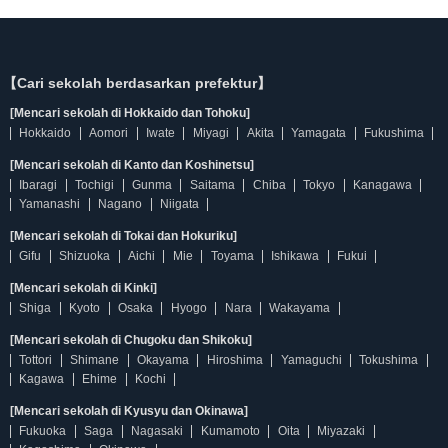
【Cari sekolah berdasarkan prefektur】
[Mencari sekolah di Hokkaido dan Tohoku]
Hokkaido
Aomori
Iwate
Miyagi
Akita
Yamagata
Fukushima
[Mencari sekolah di Kanto dan Koshinetsu]
Ibaragi
Tochigi
Gunma
Saitama
Chiba
Tokyo
Kanagawa
Yamanashi
Nagano
Niigata
[Mencari sekolah di Tokai dan Hokuriku]
Gifu
Shizuoka
Aichi
Mie
Toyama
Ishikawa
Fukui
[Mencari sekolah di Kinki]
Shiga
Kyoto
Osaka
Hyogo
Nara
Wakayama
[Mencari sekolah di Chugoku dan Shikoku]
Tottori
Shimane
Okayama
Hiroshima
Yamaguchi
Tokushima
Kagawa
Ehime
Kochi
[Mencari sekolah di Kyusyu dan Okinawa]
Fukuoka
Saga
Nagasaki
Kumamoto
Oita
Miyazaki