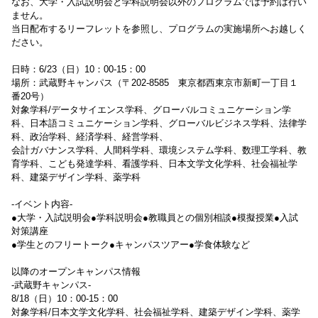
なお、大学・入試説明会と学科説明会以外のプログラムでは予約は行い
ません。
当日配布するリーフレットを参照し、プログラムの実施場所へお越しく
ださい。
日時：6/23（日）10：00-15：00
場所：武蔵野キャンパス（〒202-8585 東京都西東京市新町一丁目１
番20号）
対象学科/データサイエンス学科、グローバルコミュニケーション学
科、日本語コミュニケーション学科、グローバルビジネス学科、法律学
科、政治学科、経済学科、経営学科、
会計ガバナンス学科、人間科学科、環境システム学科、数理工学科、教
育学科、こども発達学科、看護学科、日本文学文化学科、社会福祉学
科、建築デザイン学科、薬学科
-イベント内容-
●大学・入試説明会●学科説明会●教職員との個別相談●模擬授業●入試
対策講座
●学生とのフリートーク●キャンパスツアー●学食体験など
以降のオープンキャンパス情報
-武蔵野キャンパス-
8/18（日）10：00-15：00
対象学科/日本文学文化学科、社会福祉学科、建築デザイン学科、薬学