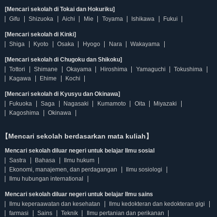
[Mencari sekolah di Tokai dan Hokuriku]
Gifu
Shizuoka
Aichi
Mie
Toyama
Ishikawa
Fukui
[Mencari sekolah di Kinki]
Shiga
Kyoto
Osaka
Hyogo
Nara
Wakayama
[Mencari sekolah di Chugoku dan Shikoku]
Tottori
Shimane
Okayama
Hiroshima
Yamaguchi
Tokushima
Kagawa
Ehime
Kochi
[Mencari sekolah di Kyusyu dan Okinawa]
Fukuoka
Saga
Nagasaki
Kumamoto
Oita
Miyazaki
Kagoshima
Okinawa
【Mencari sekolah berdasarkan mata kuliah】
Mencari sekolah diluar negeri untuk belajar Ilmu sosial
Sastra
Bahasa
Ilmu hukum
Ekonomi, manajemen, dan perdagangan
Ilmu sosiologi
Ilmu hubungan international
Mencari sekolah diluar negeri untuk belajar Ilmu sains
Ilmu keperaawatan dan kesehatan
Ilmu kedokteran dan kedokteran gigi
farmasi
Sains
Teknik
Ilmu pertanian dan perikanan