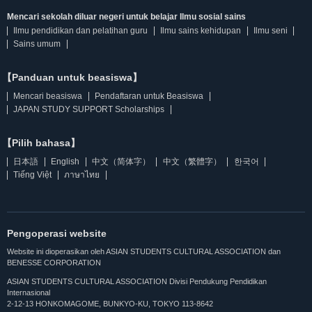
Mencari sekolah diluar negeri untuk belajar Ilmu sosial sains
Ilmu pendidikan dan pelatihan guru
Ilmu sains kehidupan
Ilmu seni
Sains umum
【Panduan untuk beasiswa】
Mencari beasiswa
Pendaftaran untuk Beasiswa
JAPAN STUDY SUPPORT Scholarships
【Pilih bahasa】
日本語
English
中文（简体字）
中文（繁體字）
한국어
Tiếng Việt
ภาษาไทย
Pengoperasi website
Website ini dioperasikan oleh ASIAN STUDENTS CULTURAL ASSOCIATION dan
BENESSE CORPORATION
ASIAN STUDENTS CULTURAL ASSOCIATION Divisi Pendukung Pendidikan
Internasional
2-12-13 HONKOMAGOME, BUNKYO-KU, TOKYO 113-8642