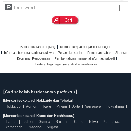
Berita sekolah di Jepang
Mencari tempat belajar di luar negeri
Informasi berguna bagi mahasiswa
Pesan dari senior
Pencarian daftar
Site map
Ketentuan Penggunaan
Pemberitahuan mengenai informasi pribadi
Tentang lingkungan yang direkomendasikan
【Cari sekolah berdasarkan prefektur】
[Mencari sekolah di Hokkaido dan Tohoku]
Hokkaido
Aomori
Iwate
Miyagi
Akita
Yamagata
Fukushima
[Mencari sekolah di Kanto dan Koshinetsu]
Ibaragi
Tochigi
Gunma
Saitama
Chiba
Tokyo
Kanagawa
Yamanashi
Nagano
Niigata