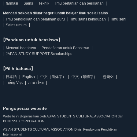
farmasi
Sains
Teknik
Ilmu pertanian dan perikanan
Mencari sekolah diluar negeri untuk belajar Ilmu sosial sains
Ilmu pendidikan dan pelatihan guru
Ilmu sains kehidupan
Ilmu seni
Sains umum
【Panduan untuk beasiswa】
Mencari beasiswa
Pendaftaran untuk Beasiswa
JAPAN STUDY SUPPORT Scholarships
【Pilih bahasa】
日本語
English
中文（简体字）
中文（繁體字）
한국어
Tiếng Việt
ภาษาไทย
Pengoperasi website
Website ini dioperasikan oleh ASIAN STUDENTS CULTURAL ASSOCIATION dan
BENESSE CORPORATION
ASIAN STUDENTS CULTURAL ASSOCIATION Divisi Pendukung Pendidikan
Internasional