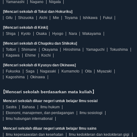
Yamanashi
Nagano
Niigata
[Mencari sekolah di Tokai dan Hokuriku]
Gifu
Shizuoka
Aichi
Mie
Toyama
Ishikawa
Fukui
[Mencari sekolah di Kinki]
Shiga
Kyoto
Osaka
Hyogo
Nara
Wakayama
[Mencari sekolah di Chugoku dan Shikoku]
Tottori
Shimane
Okayama
Hiroshima
Yamaguchi
Tokushima
Kagawa
Ehime
Kochi
[Mencari sekolah di Kyusyu dan Okinawa]
Fukuoka
Saga
Nagasaki
Kumamoto
Oita
Miyazaki
Kagoshima
Okinawa
【Mencari sekolah berdasarkan mata kuliah】
Mencari sekolah diluar negeri untuk belajar Ilmu sosial
Sastra
Bahasa
Ilmu hukum
Ekonomi, manajemen, dan perdagangan
Ilmu sosiologi
Ilmu hubungan international
Mencari sekolah diluar negeri untuk belajar Ilmu sains
Ilmu keperaawatan dan kesehatan
Ilmu kedokteran dan kedokteran gigi