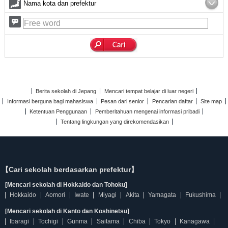
Nama kota dan prefektur
Berita sekolah di Jepang
Mencari tempat belajar di luar negeri
Informasi berguna bagi mahasiswa
Pesan dari senior
Pencarian daftar
Site map
Ketentuan Penggunaan
Pemberitahuan mengenai informasi pribadi
Tentang lingkungan yang direkomendasikan
【Cari sekolah berdasarkan prefektur】
[Mencari sekolah di Hokkaido dan Tohoku]
Hokkaido
Aomori
Iwate
Miyagi
Akita
Yamagata
Fukushima
[Mencari sekolah di Kanto dan Koshinetsu]
Ibaragi
Tochigi
Gunma
Saitama
Chiba
Tokyo
Kanagawa