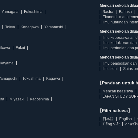
Mencari sekolah diluar
Yamagata
Fukushima
Sastra
Bahasa
Ekonomi, manajeme
Ilmu hubungan intern
Tokyo
Kanagawa
Yamanashi
Mencari sekolah dilua
Ilmu keperaawatan 
Ilmu kedokteran dan 
hikawa
Fukui
Ilmu pertanian dan p
Mencari sekolah diluar
kayama
Ilmu pendidikan dan 
Ilmu seni
Sains u
Yamaguchi
Tokushima
Kagawa
【Panduan untuk 
Mencari beasiswa
JAPAN STUDY SUPP
ita
Miyazaki
Kagoshima
【Pilih bahasa】
日本語
English
Tiếng Việt
ภาษาไ