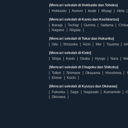
[Mencari sekolah di Hokkaido dan Tohoku]
Hokkaido
Aomori
Iwate
Miyagi
Akita
[Mencari sekolah di Kanto dan Koshinetsu]
Ibaragi
Tochigi
Gunma
Saitama
Chiba
Nagano
Niigata
[Mencari sekolah di Tokai dan Hokuriku]
Gifu
Shizuoka
Aichi
Mie
Toyama
Is
[Mencari sekolah di Kinki]
Shiga
Kyoto
Osaka
Hyogo
Nara
Wa
[Mencari sekolah di Chugoku dan Shikoku]
Tottori
Shimane
Okayama
Hiroshima
Ehime
Kochi
[Mencari sekolah di Kyusyu dan Okinawa]
Fukuoka
Saga
Nagasaki
Kumamoto
O
Okinawa