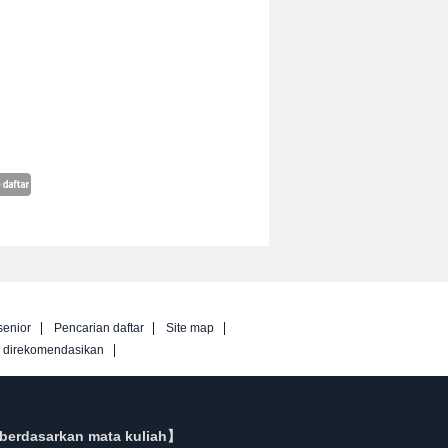
senior
Pencarian daftar
Site map
g direkomendasikan
berdasarkan mata kuliah】