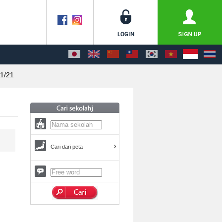
1/21
Cari dari peta