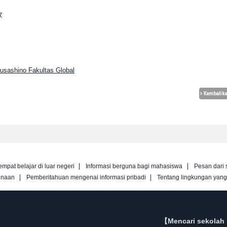
攻
Musashino Fakultas Global
empat belajar di luar negeri
Informasi berguna bagi mahasiswa
Pesan dari 
unaan
Pemberitahuan mengenai informasi pribadi
Tentang lingkungan yan
【Mencari sekolah 