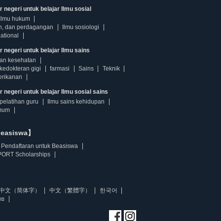
 negeri untuk belajar Ilmu sosial
Ilmu hukum
n, dan perdagangan
Ilmu sosiologi
ational
r negeri untuk belajar Ilmu sains
dan kesehatan
kedokteran gigi
farmasi
Sains
Teknik
erikanan
 negeri untuk belajar Ilmu sosial sains
pelatihan guru
Ilmu sains kehidupan
mum
beasiswa】
Pendaftaran untuk Beasiswa
ORT Scholarships
中文（简体字）
中文（繁體字）
한국어
ทย