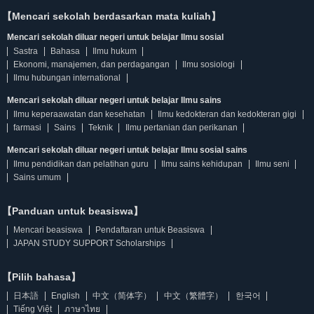
【Mencari sekolah berdasarkan mata kuliah】
Mencari sekolah diluar negeri untuk belajar Ilmu sosial
Sastra
Bahasa
Ilmu hukum
Ekonomi, manajemen, dan perdagangan
Ilmu sosiologi
Ilmu hubungan international
Mencari sekolah diluar negeri untuk belajar Ilmu sains
Ilmu keperaawatan dan kesehatan
Ilmu kedokteran dan kedokteran gigi
farmasi
Sains
Teknik
Ilmu pertanian dan perikanan
Mencari sekolah diluar negeri untuk belajar Ilmu sosial sains
Ilmu pendidikan dan pelatihan guru
Ilmu sains kehidupan
Ilmu seni
Sains umum
【Panduan untuk beasiswa】
Mencari beasiswa
Pendaftaran untuk Beasiswa
JAPAN STUDY SUPPORT Scholarships
【Pilih bahasa】
日本語
English
中文（简体字）
中文（繁體字）
한국어
Tiếng Việt
ภาษาไทย