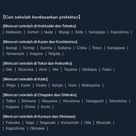
【Cari sekolah berdasarkan prefektur】
[Mencari sekolah di Hokkaido dan Tohoku]
Hokkaido
Aomori
Iwate
Miyagi
Akita
Yamagata
Fukushima
[Mencari sekolah di Kanto dan Koshinetsu]
Ibaragi
Tochigi
Gunma
Saitama
Chiba
Tokyo
Kanagawa
Yamanashi
Nagano
Niigata
[Mencari sekolah di Tokai dan Hokuriku]
Gifu
Shizuoka
Aichi
Mie
Toyama
Ishikawa
Fukui
[Mencari sekolah di Kinki]
Shiga
Kyoto
Osaka
Hyogo
Nara
Wakayama
[Mencari sekolah di Chugoku dan Shikoku]
Tottori
Shimane
Okayama
Hiroshima
Yamaguchi
Tokushima
Kagawa
Ehime
Kochi
[Mencari sekolah di Kyusyu dan Okinawa]
Fukuoka
Saga
Nagasaki
Kumamoto
Oita
Miyazaki
Kagoshima
Okinawa