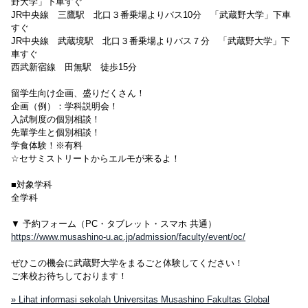
野大学」下車すぐ
JR中央線 三鷹駅 北口３番乗場よりバス10分 「武蔵野大学」下車
すぐ
JR中央線 武蔵境駅 北口３番乗場よりバス７分 「武蔵野大学」下
車すぐ
西武新宿線 田無駅 徒歩15分
留学生向け企画、盛りだくさん！
企画（例）：学科説明会！
入試制度の個別相談！
先輩学生と個別相談！
学食体験！※有料
☆セサミストリートからエルモが来るよ！
■対象学科
全学科
▼ 予約フォーム（PC・タブレット・スマホ 共通）
https://www.musashino-u.ac.jp/admission/faculty/event/oc/
ぜひこの機会に武蔵野大学をまるごと体験してください！
ご来校お待ちしております！
» Lihat informasi sekolah Universitas Musashino Fakultas Global