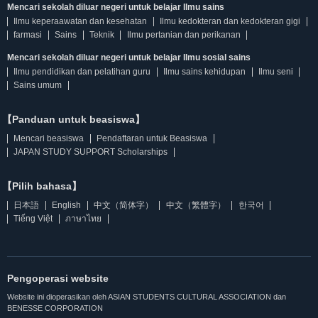
Mencari sekolah diluar negeri untuk belajar Ilmu sains
Ilmu keperaawatan dan kesehatan
Ilmu kedokteran dan kedokteran gigi
farmasi
Sains
Teknik
Ilmu pertanian dan perikanan
Mencari sekolah diluar negeri untuk belajar Ilmu sosial sains
Ilmu pendidikan dan pelatihan guru
Ilmu sains kehidupan
Ilmu seni
Sains umum
【Panduan untuk beasiswa】
Mencari beasiswa
Pendaftaran untuk Beasiswa
JAPAN STUDY SUPPORT Scholarships
【Pilih bahasa】
日本語
English
中文（简体字）
中文（繁體字）
한국어
Tiếng Việt
ภาษาไทย
Pengoperasi website
Website ini dioperasikan oleh ASIAN STUDENTS CULTURAL ASSOCIATION dan
BENESSE CORPORATION