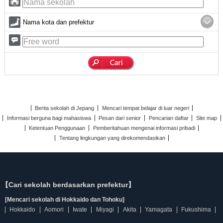
Nama kota dan prefektur
Berita sekolah di Jepang
Mencari tempat belajar di luar negeri
Informasi berguna bagi mahasiswa
Pesan dari senior
Pencarian daftar
Site map
Ketentuan Penggunaan
Pemberitahuan mengenai informasi pribadi
Tentang lingkungan yang direkomendasikan
【Cari sekolah berdasarkan prefektur】
[Mencari sekolah di Hokkaido dan Tohoku]
Hokkaido
Aomori
Iwate
Miyagi
Akita
Yamagata
Fukushima