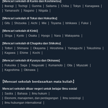
[Mencari sekolah di Kanto dan Koshinetsu]
Ibaragi
Tochigi
Gunma
Saitama
Chiba
Tokyo
Kanagawa
Yamanashi
Nagano
Niigata
[Mencari sekolah di Tokai dan Hokuriku]
Gifu
Shizuoka
Aichi
Mie
Toyama
Ishikawa
Fukui
[Mencari sekolah di Kinki]
Shiga
Kyoto
Osaka
Hyogo
Nara
Wakayama
[Mencari sekolah di Chugoku dan Shikoku]
Tottori
Shimane
Okayama
Hiroshima
Yamaguchi
Tokushima
Kagawa
Ehime
Kochi
[Mencari sekolah di Kyusyu dan Okinawa]
Fukuoka
Saga
Nagasaki
Kumamoto
Oita
Miyazaki
Kagoshima
Okinawa
【Mencari sekolah berdasarkan mata kuliah】
Mencari sekolah diluar negeri untuk belajar Ilmu sosial
Sastra
Bahasa
Ilmu hukum
Ekonomi, manajemen, dan perdagangan
Ilmu sosiologi
Ilmu hubungan international