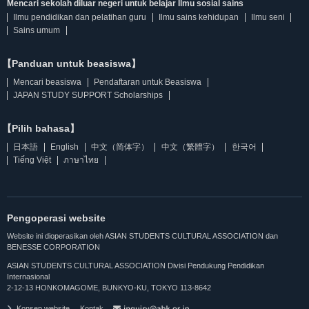
Mencari sekolah diluar negeri untuk belajar Ilmu sosial sains
Ilmu pendidikan dan pelatihan guru
Ilmu sains kehidupan
Ilmu seni
Sains umum
【Panduan untuk beasiswa】
Mencari beasiswa
Pendaftaran untuk Beasiswa
JAPAN STUDY SUPPORT Scholarships
【Pilih bahasa】
日本語
English
中文（简体字）
中文（繁體字）
한국어
Tiếng Việt
ภาษาไทย
Pengoperasi website
Website ini dioperasikan oleh ASIAN STUDENTS CULTURAL ASSOCIATION dan
BENESSE CORPORATION
ASIAN STUDENTS CULTURAL ASSOCIATION Divisi Pendukung Pendidikan
Internasional
2-12-13 HONKOMAGOME, BUNKYO-KU, TOKYO 113-8642
Konsep website
Kontak