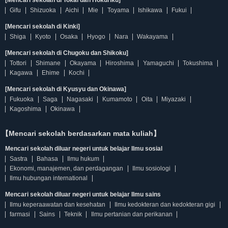
[Mencari sekolah di Tokai dan Hokuriku]
Gifu
Shizuoka
Aichi
Mie
Toyama
Ishikawa
Fukui
[Mencari sekolah di Kinki]
Shiga
Kyoto
Osaka
Hyogo
Nara
Wakayama
[Mencari sekolah di Chugoku dan Shikoku]
Tottori
Shimane
Okayama
Hiroshima
Yamaguchi
Tokushima
Kagawa
Ehime
Kochi
[Mencari sekolah di Kyusyu dan Okinawa]
Fukuoka
Saga
Nagasaki
Kumamoto
Oita
Miyazaki
Kagoshima
Okinawa
【Mencari sekolah berdasarkan mata kuliah】
Mencari sekolah diluar negeri untuk belajar Ilmu sosial
Sastra
Bahasa
Ilmu hukum
Ekonomi, manajemen, dan perdagangan
Ilmu sosiologi
Ilmu hubungan international
Mencari sekolah diluar negeri untuk belajar Ilmu sains
Ilmu keperaawatan dan kesehatan
Ilmu kedokteran dan kedokteran gigi
farmasi
Sains
Teknik
Ilmu pertanian dan perikanan