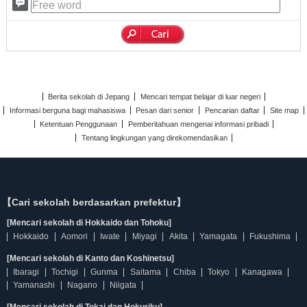
Berita sekolah di Jepang
Mencari tempat belajar di luar negeri
Informasi berguna bagi mahasiswa
Pesan dari senior
Pencarian daftar
Site map
Ketentuan Penggunaan
Pemberitahuan mengenai informasi pribadi
Tentang lingkungan yang direkomendasikan
【Cari sekolah berdasarkan prefektur】
[Mencari sekolah di Hokkaido dan Tohoku]
Hokkaido
Aomori
Iwate
Miyagi
Akita
Yamagata
Fukushima
[Mencari sekolah di Kanto dan Koshinetsu]
Ibaragi
Tochigi
Gunma
Saitama
Chiba
Tokyo
Kanagawa
Yamanashi
Nagano
Niigata