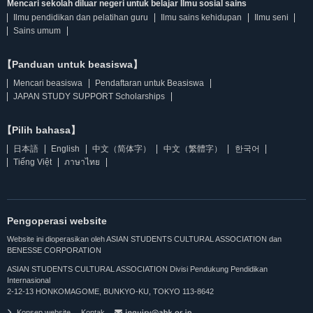
Mencari sekolah diluar negeri untuk belajar Ilmu sosial sains
Ilmu pendidikan dan pelatihan guru
Ilmu sains kehidupan
Ilmu seni
Sains umum
【Panduan untuk beasiswa】
Mencari beasiswa
Pendaftaran untuk Beasiswa
JAPAN STUDY SUPPORT Scholarships
【Pilih bahasa】
日本語
English
中文（简体字）
中文（繁體字）
한국어
Tiếng Việt
ภาษาไทย
Pengoperasi website
Website ini dioperasikan oleh ASIAN STUDENTS CULTURAL ASSOCIATION dan
BENESSE CORPORATION
ASIAN STUDENTS CULTURAL ASSOCIATION Divisi Pendukung Pendidikan
Internasional
2-12-13 HONKOMAGOME, BUNKYO-KU, TOKYO 113-8642
Konsep website
Kontak