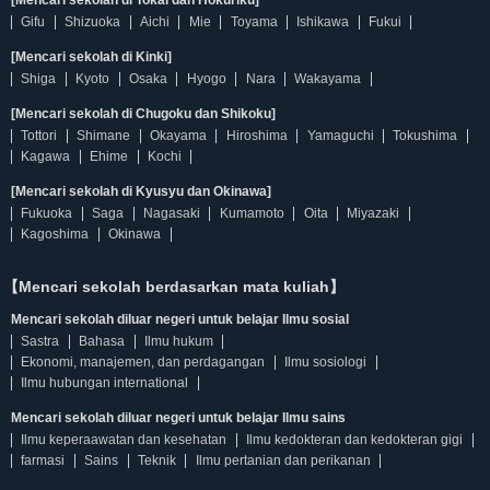
[Mencari sekolah di Tokai dan Hokuriku]
Gifu
Shizuoka
Aichi
Mie
Toyama
Ishikawa
Fukui
[Mencari sekolah di Kinki]
Shiga
Kyoto
Osaka
Hyogo
Nara
Wakayama
[Mencari sekolah di Chugoku dan Shikoku]
Tottori
Shimane
Okayama
Hiroshima
Yamaguchi
Tokushima
Kagawa
Ehime
Kochi
[Mencari sekolah di Kyusyu dan Okinawa]
Fukuoka
Saga
Nagasaki
Kumamoto
Oita
Miyazaki
Kagoshima
Okinawa
【Mencari sekolah berdasarkan mata kuliah】
Mencari sekolah diluar negeri untuk belajar Ilmu sosial
Sastra
Bahasa
Ilmu hukum
Ekonomi, manajemen, dan perdagangan
Ilmu sosiologi
Ilmu hubungan international
Mencari sekolah diluar negeri untuk belajar Ilmu sains
Ilmu keperaawatan dan kesehatan
Ilmu kedokteran dan kedokteran gigi
farmasi
Sains
Teknik
Ilmu pertanian dan perikanan