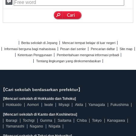
Berita sekolah di Jepang
Mencari tempat belajar di luar negeri
Informasi berguna bagi mahasiswa
Pesan dari senior
Pencarian daftar
Site map
Ketentuan Penggunaan
Pemberitahuan mengenai informasi pribadi
Tentang lingkungan yang direkomendasikan
【Cari sekolah berdasarkan prefektur】
[Mencari sekolah di Hokkaido dan Tohoku]
Hokkaido
Aomori
Iwate
Miyagi
Akita
Yamagata
Fukushima
[Mencari sekolah di Kanto dan Koshinetsu]
Ibaragi
Tochigi
Gunma
Saitama
Chiba
Tokyo
Kanagawa
Yamanashi
Nagano
Niigata