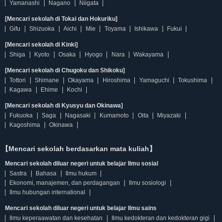
Yamanashi
Nagano
Niigata
[Mencari sekolah di Tokai dan Hokuriku]
Gifu
Shizuoka
Aichi
Mie
Toyama
Ishikawa
Fukui
[Mencari sekolah di Kinki]
Shiga
Kyoto
Osaka
Hyogo
Nara
Wakayama
[Mencari sekolah di Chugoku dan Shikoku]
Tottori
Shimane
Okayama
Hiroshima
Yamaguchi
Tokushima
Kagawa
Ehime
Kochi
[Mencari sekolah di Kyusyu dan Okinawa]
Fukuoka
Saga
Nagasaki
Kumamoto
Oita
Miyazaki
Kagoshima
Okinawa
【Mencari sekolah berdasarkan mata kuliah】
Mencari sekolah diluar negeri untuk belajar Ilmu sosial
Sastra
Bahasa
Ilmu hukum
Ekonomi, manajemen, dan perdagangan
Ilmu sosiologi
Ilmu hubungan international
Mencari sekolah diluar negeri untuk belajar Ilmu sains
Ilmu keperaawatan dan kesehatan
Ilmu kedokteran dan kedokteran gigi