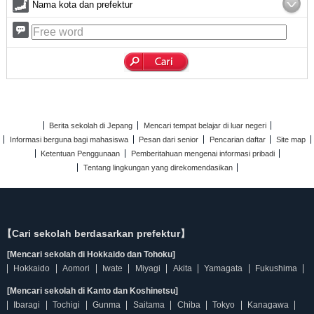
Nama kota dan prefektur
Berita sekolah di Jepang
Mencari tempat belajar di luar negeri
Informasi berguna bagi mahasiswa
Pesan dari senior
Pencarian daftar
Site map
Ketentuan Penggunaan
Pemberitahuan mengenai informasi pribadi
Tentang lingkungan yang direkomendasikan
【Cari sekolah berdasarkan prefektur】
[Mencari sekolah di Hokkaido dan Tohoku]
Hokkaido
Aomori
Iwate
Miyagi
Akita
Yamagata
Fukushima
[Mencari sekolah di Kanto dan Koshinetsu]
Ibaragi
Tochigi
Gunma
Saitama
Chiba
Tokyo
Kanagawa