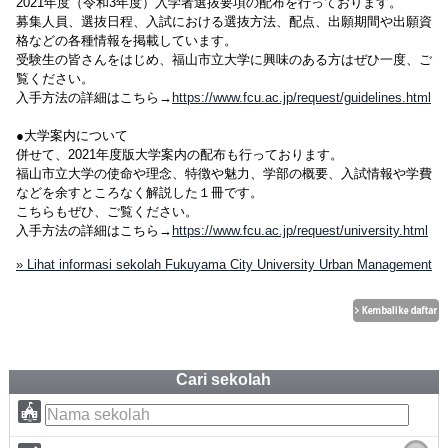
2021年度（令和3年度）入学者選抜要項の配布を行っております。
募集人員、選抜日程、入試における選抜方法、配点、出願期間や出願資
格などの各種情報を掲載しています。
受験生の皆さんをはじめ、福山市立大学に興味のある方はぜひ一度、ご
覧ください。
入手方法の詳細はこちら→
https://www.fcu.ac.jp/request/guidelines.html
●大学案内について
併せて、2021年度版大学案内の配布も行っております。
福山市立大学の使命や理念、特徴や魅力、学部の概要、入試情報や学費
などを余すところなく解説した１冊です。
こちらもぜひ、ご覧ください。
入手方法の詳細はこちら→
https://www.fcu.ac.jp/request/university.html
» Lihat informasi sekolah Fukuyama City University Urban Management
Cari sekolah