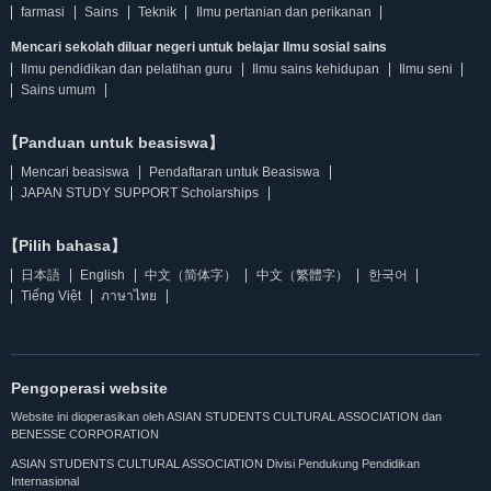
farmasi
Sains
Teknik
Ilmu pertanian dan perikanan
Mencari sekolah diluar negeri untuk belajar Ilmu sosial sains
Ilmu pendidikan dan pelatihan guru
Ilmu sains kehidupan
Ilmu seni
Sains umum
【Panduan untuk beasiswa】
Mencari beasiswa
Pendaftaran untuk Beasiswa
JAPAN STUDY SUPPORT Scholarships
【Pilih bahasa】
日本語
English
中文（简体字）
中文（繁體字）
한국어
Tiếng Việt
ภาษาไทย
Pengoperasi website
Website ini dioperasikan oleh ASIAN STUDENTS CULTURAL ASSOCIATION dan
BENESSE CORPORATION
ASIAN STUDENTS CULTURAL ASSOCIATION Divisi Pendukung Pendidikan
Internasional