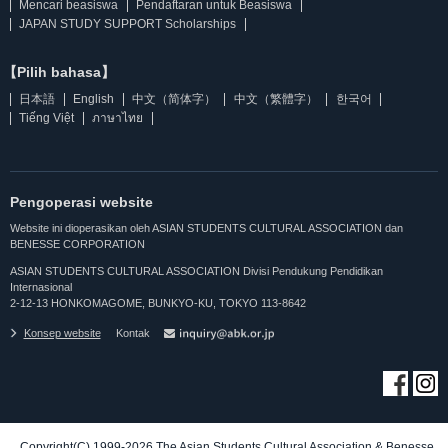
Mencari beasiswa
Pendaftaran untuk Beasiswa
JAPAN STUDY SUPPORT Scholarships
【Pilih bahasa】
日本語
English
中文（简体字）
中文（繁體字）
한국어
Tiếng Việt
ภาษาไทย
Pengoperasi website
Website ini dioperasikan oleh ASIAN STUDENTS CULTURAL ASSOCIATION dan
BENESSE CORPORATION
ASIAN STUDENTS CULTURAL ASSOCIATION Divisi Pendukung Pendidikan
Internasional
2-12-13 HONKOMAGOME, BUNKYO-KU, TOKYO 113-8642
Konsep website
Kontak
Copyright(C) 1999-2026 The Asian Students Cultural Association & Benesse