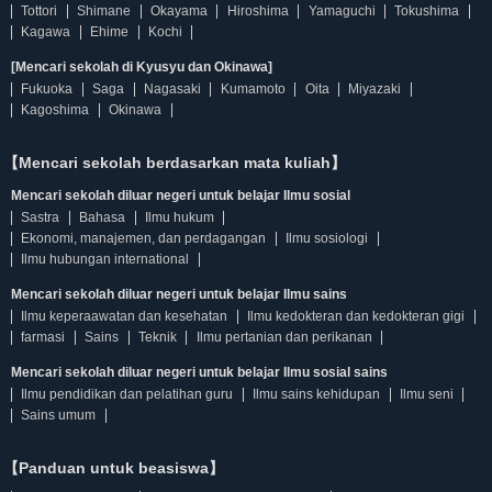
Tottori
Shimane
Okayama
Hiroshima
Yamaguchi
Tokushima
Kagawa
Ehime
Kochi
[Mencari sekolah di Kyusyu dan Okinawa]
Fukuoka
Saga
Nagasaki
Kumamoto
Oita
Miyazaki
Kagoshima
Okinawa
【Mencari sekolah berdasarkan mata kuliah】
Mencari sekolah diluar negeri untuk belajar Ilmu sosial
Sastra
Bahasa
Ilmu hukum
Ekonomi, manajemen, dan perdagangan
Ilmu sosiologi
Ilmu hubungan international
Mencari sekolah diluar negeri untuk belajar Ilmu sains
Ilmu keperaawatan dan kesehatan
Ilmu kedokteran dan kedokteran gigi
farmasi
Sains
Teknik
Ilmu pertanian dan perikanan
Mencari sekolah diluar negeri untuk belajar Ilmu sosial sains
Ilmu pendidikan dan pelatihan guru
Ilmu sains kehidupan
Ilmu seni
Sains umum
【Panduan untuk beasiswa】