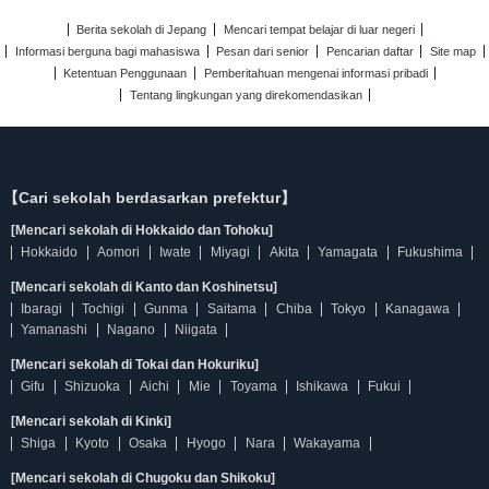
Berita sekolah di Jepang
Mencari tempat belajar di luar negeri
Informasi berguna bagi mahasiswa
Pesan dari senior
Pencarian daftar
Site map
Ketentuan Penggunaan
Pemberitahuan mengenai informasi pribadi
Tentang lingkungan yang direkomendasikan
【Cari sekolah berdasarkan prefektur】
[Mencari sekolah di Hokkaido dan Tohoku]
Hokkaido
Aomori
Iwate
Miyagi
Akita
Yamagata
Fukushima
[Mencari sekolah di Kanto dan Koshinetsu]
Ibaragi
Tochigi
Gunma
Saitama
Chiba
Tokyo
Kanagawa
Yamanashi
Nagano
Niigata
[Mencari sekolah di Tokai dan Hokuriku]
Gifu
Shizuoka
Aichi
Mie
Toyama
Ishikawa
Fukui
[Mencari sekolah di Kinki]
Shiga
Kyoto
Osaka
Hyogo
Nara
Wakayama
[Mencari sekolah di Chugoku dan Shikoku]