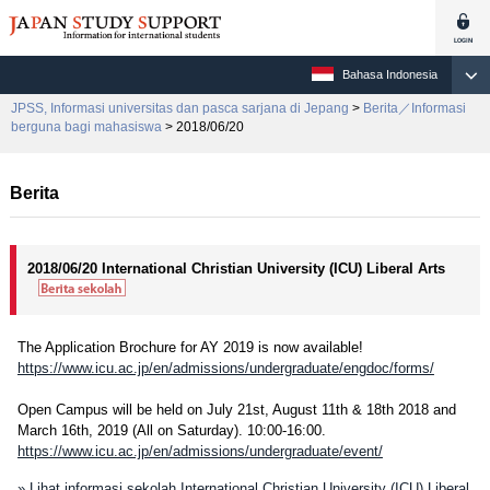
Bahasa Indonesia
JPSS, Informasi universitas dan pasca sarjana di Jepang
>
Berita／Informasi
berguna bagi mahasiswa
> 2018/06/20
Berita
2018/06/20 International Christian University (ICU) Liberal Arts
The Application Brochure for AY 2019 is now available!
https://www.icu.ac.jp/en/admissions/undergraduate/engdoc/forms/
Open Campus will be held on July 21st, August 11th & 18th 2018 and
March 16th, 2019 (All on Saturday). 10:00-16:00.
https://www.icu.ac.jp/en/admissions/undergraduate/event/
» Lihat informasi sekolah International Christian University (ICU) Liberal