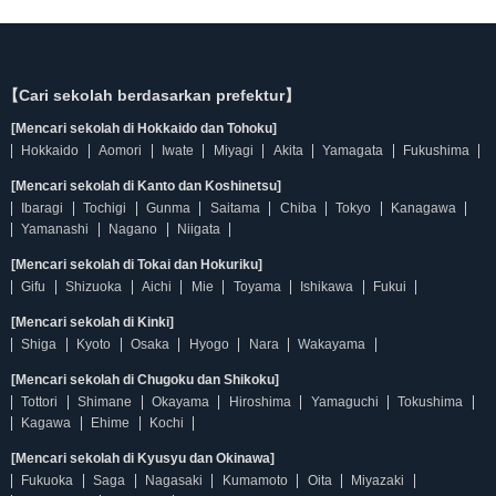
【Cari sekolah berdasarkan prefektur】
[Mencari sekolah di Hokkaido dan Tohoku]
Hokkaido
Aomori
Iwate
Miyagi
Akita
Yamagata
Fukushima
[Mencari sekolah di Kanto dan Koshinetsu]
Ibaragi
Tochigi
Gunma
Saitama
Chiba
Tokyo
Kanagawa
Yamanashi
Nagano
Niigata
[Mencari sekolah di Tokai dan Hokuriku]
Gifu
Shizuoka
Aichi
Mie
Toyama
Ishikawa
Fukui
[Mencari sekolah di Kinki]
Shiga
Kyoto
Osaka
Hyogo
Nara
Wakayama
[Mencari sekolah di Chugoku dan Shikoku]
Tottori
Shimane
Okayama
Hiroshima
Yamaguchi
Tokushima
Kagawa
Ehime
Kochi
[Mencari sekolah di Kyusyu dan Okinawa]
Fukuoka
Saga
Nagasaki
Kumamoto
Oita
Miyazaki