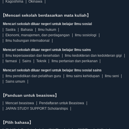
Kagoshima
Okinawa
【Mencari sekolah berdasarkan mata kuliah】
Mencari sekolah diluar negeri untuk belajar Ilmu sosial
Sastra
Bahasa
Ilmu hukum
Ekonomi, manajemen, dan perdagangan
Ilmu sosiologi
Ilmu hubungan international
Mencari sekolah diluar negeri untuk belajar Ilmu sains
Ilmu keperaawatan dan kesehatan
Ilmu kedokteran dan kedokteran gigi
farmasi
Sains
Teknik
Ilmu pertanian dan perikanan
Mencari sekolah diluar negeri untuk belajar Ilmu sosial sains
Ilmu pendidikan dan pelatihan guru
Ilmu sains kehidupan
Ilmu seni
Sains umum
【Panduan untuk beasiswa】
Mencari beasiswa
Pendaftaran untuk Beasiswa
JAPAN STUDY SUPPORT Scholarships
【Pilih bahasa】