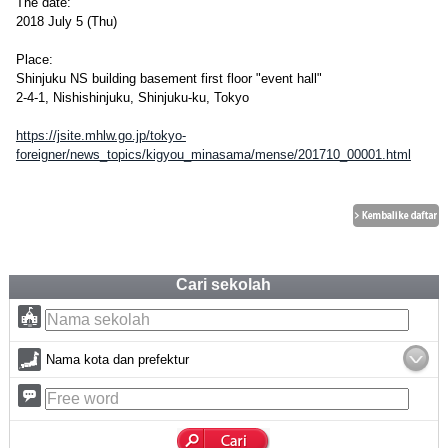
The date:
2018 July 5 (Thu)
Place:
Shinjuku NS building basement first floor "event hall"
2-4-1, Nishishinjuku, Shinjuku-ku, Tokyo
https://jsite.mhlw.go.jp/tokyo-
foreigner/news_topics/kigyou_minasama/mense/201710_00001.html
Cari sekolah
Nama kota dan prefektur