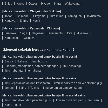
Shiga
Kyoto
Osaka
Hyogo
Nara
Wakayama
[Mencari sekolah di Chugoku dan Shikoku]
Tottori
Shimane
Okayama
Hiroshima
Yamaguchi
Tokushima
Kagawa
Ehime
Kochi
[Mencari sekolah di Kyusyu dan Okinawa]
Fukuoka
Saga
Nagasaki
Kumamoto
Oita
Miyazaki
Kagoshima
Okinawa
【Mencari sekolah berdasarkan mata kuliah】
Mencari sekolah diluar negeri untuk belajar Ilmu sosial
Sastra
Bahasa
Ilmu hukum
Ekonomi, manajemen, dan perdagangan
Ilmu sosiologi
Ilmu hubungan international
Mencari sekolah diluar negeri untuk belajar Ilmu sains
Ilmu keperaawatan dan kesehatan
Ilmu kedokteran dan kedokteran gigi
farmasi
Sains
Teknik
Ilmu pertanian dan perikanan
Mencari sekolah diluar negeri untuk belajar Ilmu sosial sains
Ilmu pendidikan dan pelatihan guru
Ilmu sains kehidupan
Ilmu seni
Sains umum