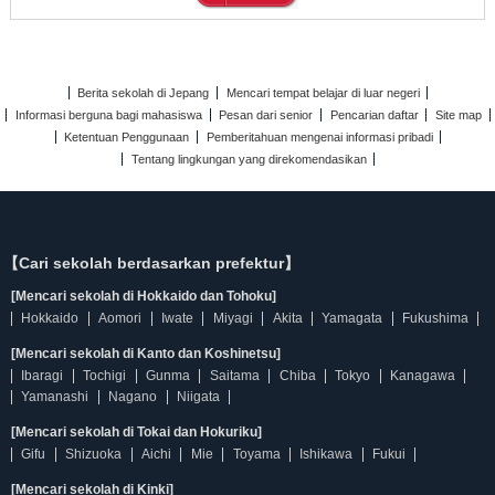
Berita sekolah di Jepang
Mencari tempat belajar di luar negeri
Informasi berguna bagi mahasiswa
Pesan dari senior
Pencarian daftar
Site map
Ketentuan Penggunaan
Pemberitahuan mengenai informasi pribadi
Tentang lingkungan yang direkomendasikan
【Cari sekolah berdasarkan prefektur】
[Mencari sekolah di Hokkaido dan Tohoku]
Hokkaido
Aomori
Iwate
Miyagi
Akita
Yamagata
Fukushima
[Mencari sekolah di Kanto dan Koshinetsu]
Ibaragi
Tochigi
Gunma
Saitama
Chiba
Tokyo
Kanagawa
Yamanashi
Nagano
Niigata
[Mencari sekolah di Tokai dan Hokuriku]
Gifu
Shizuoka
Aichi
Mie
Toyama
Ishikawa
Fukui
[Mencari sekolah di Kinki]