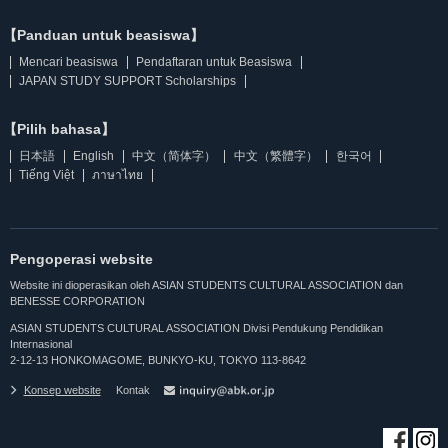
【Panduan untuk beasiswa】
Mencari beasiswa
Pendaftaran untuk Beasiswa
JAPAN STUDY SUPPORT Scholarships
【Pilih bahasa】
日本語
English
中文（简体字）
中文（繁體字）
한국어
Tiếng Việt
ภาษาไทย
Pengoperasi website
Website ini dioperasikan oleh ASIAN STUDENTS CULTURAL ASSOCIATION dan
BENESSE CORPORATION
ASIAN STUDENTS CULTURAL ASSOCIATION Divisi Pendukung Pendidikan
Internasional
2-12-13 HONKOMAGOME, BUNKYO-KU, TOKYO 113-8642
Konsep website
Kontak