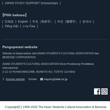
JAPAN STUDY SUPPORT Scholarships
【Pilih bahasa】
日本語
English
中文（简体字）
中文（繁體字）
한국어
Tiếng Việt
ภาษาไทย
Pengoperasi website
Website ini dioperasikan oleh ASIAN STUDENTS CULTURAL ASSOCIATION dan
BENESSE CORPORATION
ASIAN STUDENTS CULTURAL ASSOCIATION Divisi Pendukung Pendidikan
Internasional
2-12-13 HONKOMAGOME, BUNKYO-KU, TOKYO 113-8642
Konsep website
Kontak
Copyright(C) 1999-2026 The Asian Students Cultural Association & Benesse