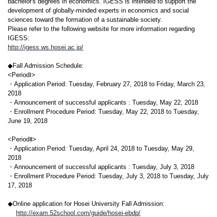
bachelor's degrees in economics. IGESS is intended to support the
development of globally-minded experts in economics and social
sciences toward the formation of a sustainable society.
Please refer to the following website for more information regarding
IGESS:
http://igess.ws.hosei.ac.jp/
◆Fall Admission Schedule:
<PeriodⅠ>
・Application Period: Tuesday, February 27, 2018 to Friday, March 23,
2018
・Announcement of successful applicants : Tuesday, May 22, 2018
・Enrollment Procedure Period: Tuesday, May 22, 2018 to Tuesday,
June 19, 2018
<PeriodⅡ>
・Application Period: Tuesday, April 24, 2018 to Tuesday, May 29,
2018
・Announcement of successful applicants : Tuesday, July 3, 2018
・Enrollment Procedure Period: Tuesday, July 3, 2018 to Tuesday, July
17, 2018
◆Online application for Hosei University Fall Admission:
http://exam.52school.com/guide/hosei-ebdp/