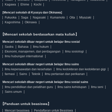
Kagawa
Ehime
Kochi
[Mencari sekolah di Kyusyu dan Okinawa]
Fukuoka
Saga
Nagasaki
Kumamoto
Oita
Miyazaki
Kagoshima
Okinawa
【Mencari sekolah berdasarkan mata kuliah】
Mencari sekolah diluar negeri untuk belajar Ilmu sosial
Sastra
Bahasa
Ilmu hukum
Ekonomi, manajemen, dan perdagangan
Ilmu sosiologi
Ilmu hubungan international
Mencari sekolah diluar negeri untuk belajar Ilmu sains
Ilmu keperaawatan dan kesehatan
Ilmu kedokteran dan kedokteran gigi
farmasi
Sains
Teknik
Ilmu pertanian dan perikanan
Mencari sekolah diluar negeri untuk belajar Ilmu sosial sains
Ilmu pendidikan dan pelatihan guru
Ilmu sains kehidupan
Ilmu seni
Sains umum
【Panduan untuk beasiswa】
Mencari beasiswa
Pendaftaran untuk Beasiswa