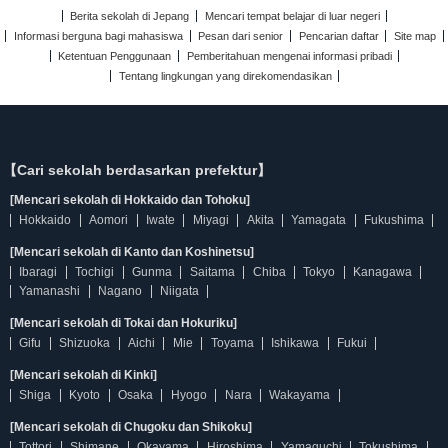
Berita sekolah di Jepang
Mencari tempat belajar di luar negeri
Informasi berguna bagi mahasiswa
Pesan dari senior
Pencarian daftar
Site map
Ketentuan Penggunaan
Pemberitahuan mengenai informasi pribadi
Tentang lingkungan yang direkomendasikan
【Cari sekolah berdasarkan prefektur】
[Mencari sekolah di Hokkaido dan Tohoku]
Hokkaido
Aomori
Iwate
Miyagi
Akita
Yamagata
Fukushima
[Mencari sekolah di Kanto dan Koshinetsu]
Ibaragi
Tochigi
Gunma
Saitama
Chiba
Tokyo
Kanagawa
Yamanashi
Nagano
Niigata
[Mencari sekolah di Tokai dan Hokuriku]
Gifu
Shizuoka
Aichi
Mie
Toyama
Ishikawa
Fukui
[Mencari sekolah di Kinki]
Shiga
Kyoto
Osaka
Hyogo
Nara
Wakayama
[Mencari sekolah di Chugoku dan Shikoku]
Tottori
Shimane
Okayama
Hiroshima
Yamaguchi
Tokushima