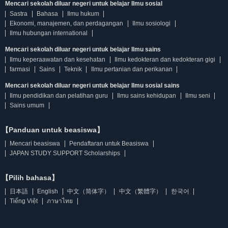
Mencari sekolah diluar negeri untuk belajar Ilmu sosial
Sastra
Bahasa
Ilmu hukum
Ekonomi, manajemen, dan perdagangan
Ilmu sosiologi
Ilmu hubungan international
Mencari sekolah diluar negeri untuk belajar Ilmu sains
Ilmu keperaawatan dan kesehatan
Ilmu kedokteran dan kedokteran gigi
farmasi
Sains
Teknik
Ilmu pertanian dan perikanan
Mencari sekolah diluar negeri untuk belajar Ilmu sosial sains
Ilmu pendidikan dan pelatihan guru
Ilmu sains kehidupan
Ilmu seni
Sains umum
【Panduan untuk beasiswa】
Mencari beasiswa
Pendaftaran untuk Beasiswa
JAPAN STUDY SUPPORT Scholarships
【Pilih bahasa】
日本語
English
中文（简体字）
中文（繁體字）
한국어
Tiếng Việt
ภาษาไทย