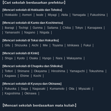
【Cari sekolah berdasarkan prefektur】
[Mencari sekolah di Hokkaido dan Tohoku]
Hokkaido
Aomori
Iwate
Miyagi
Akita
Yamagata
Fukushima
[Mencari sekolah di Kanto dan Koshinetsu]
Ibaragi
Tochigi
Gunma
Saitama
Chiba
Tokyo
Kanagawa
Yamanashi
Nagano
Niigata
[Mencari sekolah di Tokai dan Hokuriku]
Gifu
Shizuoka
Aichi
Mie
Toyama
Ishikawa
Fukui
[Mencari sekolah di Kinki]
Shiga
Kyoto
Osaka
Hyogo
Nara
Wakayama
[Mencari sekolah di Chugoku dan Shikoku]
Tottori
Shimane
Okayama
Hiroshima
Yamaguchi
Tokushima
Kagawa
Ehime
Kochi
[Mencari sekolah di Kyusyu dan Okinawa]
Fukuoka
Saga
Nagasaki
Kumamoto
Oita
Miyazaki
Kagoshima
Okinawa
【Mencari sekolah berdasarkan mata kuliah】