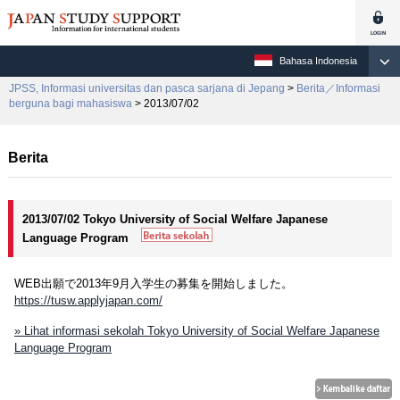
Bahasa Indonesia
JPSS, Informasi universitas dan pasca sarjana di Jepang
>
Berita／Informasi
berguna bagi mahasiswa
> 2013/07/02
Berita
2013/07/02 Tokyo University of Social Welfare Japanese
Language Program
WEB出願で2013年9月入学生の募集を開始しました。
https://tusw.applyjapan.com/
» Lihat informasi sekolah Tokyo University of Social Welfare Japanese
Language Program