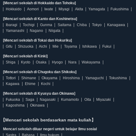
[Mencari sekolah di Hokkaido dan Tohoku]
Hokkaido
Aomori
Iwate
Miyagi
Akita
Yamagata
Fukushima
[Mencari sekolah di Kanto dan Koshinetsu]
Ibaragi
Tochigi
Gunma
Saitama
Chiba
Tokyo
Kanagawa
Yamanashi
Nagano
Niigata
[Mencari sekolah di Tokai dan Hokuriku]
Gifu
Shizuoka
Aichi
Mie
Toyama
Ishikawa
Fukui
[Mencari sekolah di Kinki]
Shiga
Kyoto
Osaka
Hyogo
Nara
Wakayama
[Mencari sekolah di Chugoku dan Shikoku]
Tottori
Shimane
Okayama
Hiroshima
Yamaguchi
Tokushima
Kagawa
Ehime
Kochi
[Mencari sekolah di Kyusyu dan Okinawa]
Fukuoka
Saga
Nagasaki
Kumamoto
Oita
Miyazaki
Kagoshima
Okinawa
【Mencari sekolah berdasarkan mata kuliah】
Mencari sekolah diluar negeri untuk belajar Ilmu sosial
Sastra
Bahasa
Ilmu hukum