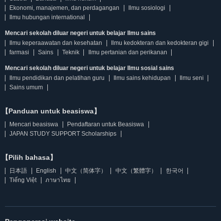
Ekonomi, manajemen, dan perdagangan
Ilmu sosiologi
Ilmu hubungan international
Mencari sekolah diluar negeri untuk belajar Ilmu sains
Ilmu keperaawatan dan kesehatan
Ilmu kedokteran dan kedokteran gigi
farmasi
Sains
Teknik
Ilmu pertanian dan perikanan
Mencari sekolah diluar negeri untuk belajar Ilmu sosial sains
Ilmu pendidikan dan pelatihan guru
Ilmu sains kehidupan
Ilmu seni
Sains umum
【Panduan untuk beasiswa】
Mencari beasiswa
Pendaftaran untuk Beasiswa
JAPAN STUDY SUPPORT Scholarships
【Pilih bahasa】
日本語
English
中文（简体字）
中文（繁體字）
한국어
Tiếng Việt
ภาษาไทย