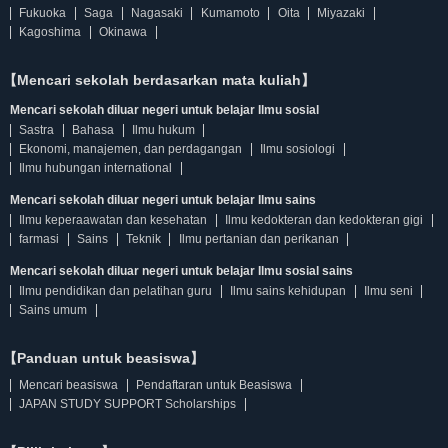
Fukuoka
Saga
Nagasaki
Kumamoto
Oita
Miyazaki
Kagoshima
Okinawa
【Mencari sekolah berdasarkan mata kuliah】
Mencari sekolah diluar negeri untuk belajar Ilmu sosial
Sastra
Bahasa
Ilmu hukum
Ekonomi, manajemen, dan perdagangan
Ilmu sosiologi
Ilmu hubungan international
Mencari sekolah diluar negeri untuk belajar Ilmu sains
Ilmu keperaawatan dan kesehatan
Ilmu kedokteran dan kedokteran gigi
farmasi
Sains
Teknik
Ilmu pertanian dan perikanan
Mencari sekolah diluar negeri untuk belajar Ilmu sosial sains
Ilmu pendidikan dan pelatihan guru
Ilmu sains kehidupan
Ilmu seni
Sains umum
【Panduan untuk beasiswa】
Mencari beasiswa
Pendaftaran untuk Beasiswa
JAPAN STUDY SUPPORT Scholarships