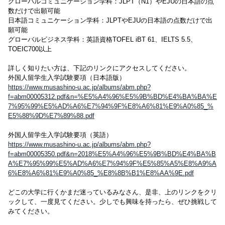
グローバルコミュニケーション学科：JLPT（N1）やEJUの日本語の点
数だけで出願可能
日本語コミュニケーション学科：JLPTやEJUの日本語の点数だけで出
願可能
グローバルビジネス学科：英語資格TOFEL iBT 61、IELTS 5.5、
TOEIC700以上
詳しく知りたい方は、下記のリンクにアクセスしてください。
外国人留学生入学試験要項（日本語版）
https://www.musashino-u.ac.jp/albums/abm.php?
f=abm00005312.pdf&n=%E5%A4%96%E5%9B%BD%E4%BA%BA%E
7%95%99%E5%AD%A6%E7%94%9F%E8%A6%81%E9%A0%85_%
E5%88%9D%E7%89%88.pdf
外国人留学生入学試験要項（英語）
https://www.musashino-u.ac.jp/albums/abm.php?
f=abm00005350.pdf&n=2018%E5%A4%96%E5%9B%BD%E4%BA%B
A%E7%95%99%E5%AD%A6%E7%94%9F%E5%85%A5%E8%A9%A
6%E8%A6%81%E9%A0%85_%E8%8B%B1%E8%AA%9E.pdf
どこの大学に行くかまだ迷っているみなさん、是非、上のリンクをクリ
ックして、一度見てください。少しでも興味を持ったら、ぜひ挑戦して
みてください。