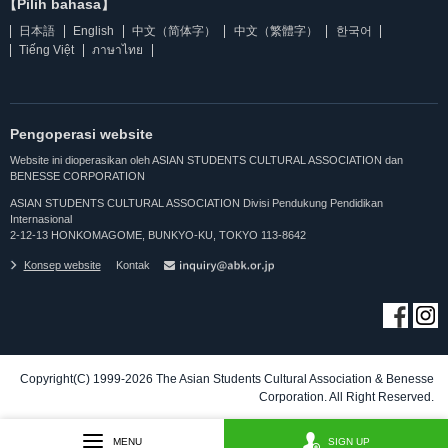
【Pilih bahasa】
日本語
English
中文（简体字）
中文（繁體字）
한국어
Tiếng Việt
ภาษาไทย
Pengoperasi website
Website ini dioperasikan oleh ASIAN STUDENTS CULTURAL ASSOCIATION dan
BENESSE CORPORATION
ASIAN STUDENTS CULTURAL ASSOCIATION Divisi Pendukung Pendidikan
Internasional
2-12-13 HONKOMAGOME, BUNKYO-KU, TOKYO 113-8642
Konsep website
Kontak
Copyright(C) 1999-2026 The Asian Students Cultural Association & Benesse
Corporation. All Right Reserved.
MENU
SIGN UP