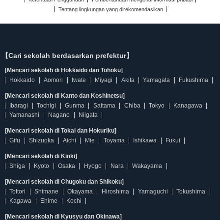
Tentang lingkungan yang direkomendasikan
【Cari sekolah berdasarkan prefektur】
[Mencari sekolah di Hokkaido dan Tohoku]
Hokkaido
Aomori
Iwate
Miyagi
Akita
Yamagata
Fukushima
[Mencari sekolah di Kanto dan Koshinetsu]
Ibaragi
Tochigi
Gunma
Saitama
Chiba
Tokyo
Kanagawa
Yamanashi
Nagano
Niigata
[Mencari sekolah di Tokai dan Hokuriku]
Gifu
Shizuoka
Aichi
Mie
Toyama
Ishikawa
Fukui
[Mencari sekolah di Kinki]
Shiga
Kyoto
Osaka
Hyogo
Nara
Wakayama
[Mencari sekolah di Chugoku dan Shikoku]
Tottori
Shimane
Okayama
Hiroshima
Yamaguchi
Tokushima
Kagawa
Ehime
Kochi
[Mencari sekolah di Kyusyu dan Okinawa]