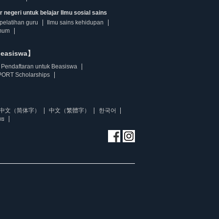
 negeri untuk belajar Ilmu sosial sains
pelatihan guru
Ilmu sains kehidupan
mum
beasiswa】
Pendaftaran untuk Beasiswa
ORT Scholarships
中文（简体字）
中文（繁體字）
한국어
ทย