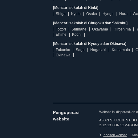
[Mencari sekolah di Kinki]
Shiga
Kyoto
Osaka
Hyogo
Nara
Wa
[Mencari sekolah di Chugoku dan Shikoku]
Tottori
Shimane
Okayama
Hiroshima
Ehime
Kochi
[Mencari sekolah di Kyusyu dan Okinawa]
Fukuoka
Saga
Nagasaki
Kumamoto
O
Okinawa
Pengoperasi
Website ini dioperasi
website
ASIAN STUDENTS CULTURA
2-12-13 HONKOMAGOME
Konsep website
Kon