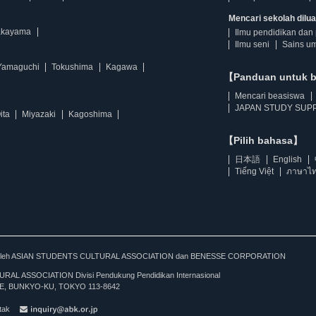
Mencari sekolah diluar
kayama
Ilmu pendidikan dan 
Ilmu seni
Sains u
Yamaguchi
Tokushima
Kagawa
【Panduan untuk 
Mencari beasiswa
JAPAN STUDY SUPP
ita
Miyazaki
Kagoshima
【Pilih bahasa】
日本語
English
Tiếng Việt
ภาษาไ
kan oleh ASIAN STUDENTS CULTURAL ASSOCIATION dan BENESSE CORPORATION
L ASSOCIATION Divisi Pendukung Pendidikan Internasional
, BUNKYO-KU, TOKYO 113-8642
tak