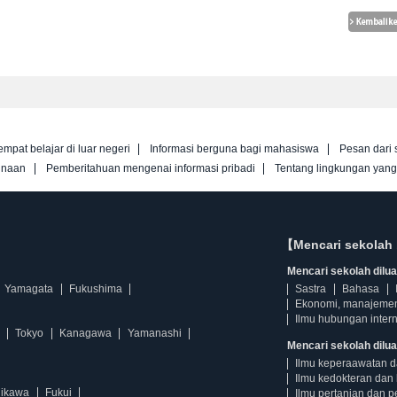
empat belajar di luar negeri
Informasi berguna bagi mahasiswa
Pesan dari 
unaan
Pemberitahuan mengenai informasi pribadi
Tentang lingkungan yan
【Mencari sekolah 
Mencari sekolah diluar
Yamagata
Fukushima
Sastra
Bahasa
Ekonomi, manajeme
Ilmu hubungan intern
Tokyo
Kanagawa
Yamanashi
Mencari sekolah dilua
Ilmu keperaawatan 
Ilmu kedokteran dan 
hikawa
Fukui
Ilmu pertanian dan p