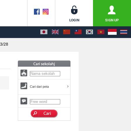
3/28
Cari dari peta
。