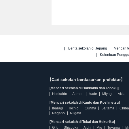
Berita sekolah di Jepang
Mencari t
Ketentuan Pengg
【Cari sekolah berdasarkan prefektur】
[Mencari sekolah di Hokkaido dan Tohoku]
Hokkaido
Aomori
Iwate
Miyagi
Akita
[Mencari sekolah di Kanto dan Koshinetsu]
Ibaragi
Tochigi
Gunma
Saitama
Chiba
Nagano
Niigata
[Mencari sekolah di Tokai dan Hokuriku]
Gifu
Shizuoka
Aichi
Mie
Toyama
Is