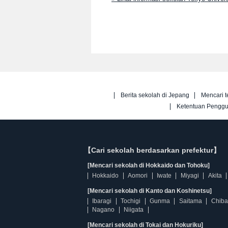
Berita sekolah di Jepang
Mencari t
Ketentuan Pengg
【Cari sekolah berdasarkan prefektur】
[Mencari sekolah di Hokkaido dan Tohoku]
Hokkaido
Aomori
Iwate
Miyagi
Akita
[Mencari sekolah di Kanto dan Koshinetsu]
Ibaragi
Tochigi
Gunma
Saitama
Chiba
Nagano
Niigata
[Mencari sekolah di Tokai dan Hokuriku]