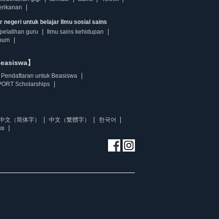
erikanan
 negeri untuk belajar Ilmu sosial sains
pelatihan guru
Ilmu sains kehidupan
mum
beasiswa】
Pendaftaran untuk Beasiswa
ORT Scholarships
中文（简体字）
中文（繁體字）
한국어
ทย