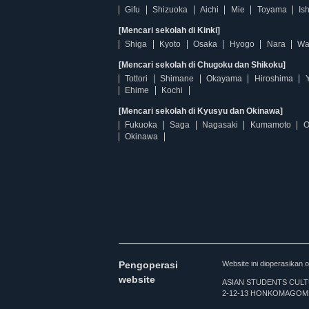
Gifu
Shizuoka
Aichi
Mie
Toyama
Is
[Mencari sekolah di Kinki]
Shiga
Kyoto
Osaka
Hyogo
Nara
Wa
[Mencari sekolah di Chugoku dan Shikoku]
Tottori
Shimane
Okayama
Hiroshima
Ehime
Kochi
[Mencari sekolah di Kyusyu dan Okinawa]
Fukuoka
Saga
Nagasaki
Kumamoto
O
Okinawa
Pengoperasi
Website ini dioperasi
website
ASIAN STUDENTS CULTURA
2-12-13 HONKOMAGOME