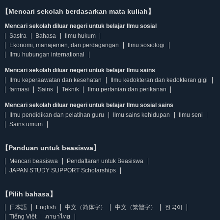
【Mencari sekolah berdasarkan mata kuliah】
Mencari sekolah diluar negeri untuk belajar Ilmu sosial
Sastra
Bahasa
Ilmu hukum
Ekonomi, manajemen, dan perdagangan
Ilmu sosiologi
Ilmu hubungan international
Mencari sekolah diluar negeri untuk belajar Ilmu sains
Ilmu keperaawatan dan kesehatan
Ilmu kedokteran dan kedokteran gigi
farmasi
Sains
Teknik
Ilmu pertanian dan perikanan
Mencari sekolah diluar negeri untuk belajar Ilmu sosial sains
Ilmu pendidikan dan pelatihan guru
Ilmu sains kehidupan
Ilmu seni
Sains umum
【Panduan untuk beasiswa】
Mencari beasiswa
Pendaftaran untuk Beasiswa
JAPAN STUDY SUPPORT Scholarships
【Pilih bahasa】
日本語
English
中文（简体字）
中文（繁體字）
한국어
Tiếng Việt
ภาษาไทย