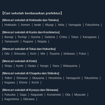
【Cari sekolah berdasarkan prefektur】
[Mencari sekolah di Hokkaido dan Tohoku]
Hokkaido
Aomori
Iwate
Miyagi
Akita
Yamagata
Fukushima
[Mencari sekolah di Kanto dan Koshinetsu]
Ibaragi
Tochigi
Gunma
Saitama
Chiba
Tokyo
Kanagawa
Yamanashi
Nagano
Niigata
[Mencari sekolah di Tokai dan Hokuriku]
Gifu
Shizuoka
Aichi
Mie
Toyama
Ishikawa
Fukui
[Mencari sekolah di Kinki]
Shiga
Kyoto
Osaka
Hyogo
Nara
Wakayama
[Mencari sekolah di Chugoku dan Shikoku]
Tottori
Shimane
Okayama
Hiroshima
Yamaguchi
Tokushima
Kagawa
Ehime
Kochi
[Mencari sekolah di Kyusyu dan Okinawa]
Fukuoka
Saga
Nagasaki
Kumamoto
Oita
Miyazaki
Kagoshima
Okinawa