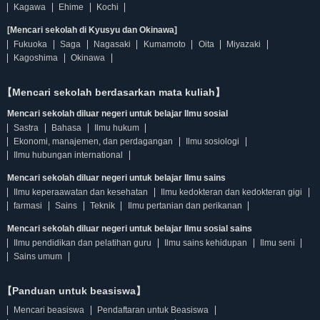
Kagawa
Ehime
Kochi
[Mencari sekolah di Kyusyu dan Okinawa]
Fukuoka
Saga
Nagasaki
Kumamoto
Oita
Miyazaki
Kagoshima
Okinawa
【Mencari sekolah berdasarkan mata kuliah】
Mencari sekolah diluar negeri untuk belajar Ilmu sosial
Sastra
Bahasa
Ilmu hukum
Ekonomi, manajemen, dan perdagangan
Ilmu sosiologi
Ilmu hubungan international
Mencari sekolah diluar negeri untuk belajar Ilmu sains
Ilmu keperaawatan dan kesehatan
Ilmu kedokteran dan kedokteran gigi
farmasi
Sains
Teknik
Ilmu pertanian dan perikanan
Mencari sekolah diluar negeri untuk belajar Ilmu sosial sains
Ilmu pendidikan dan pelatihan guru
Ilmu sains kehidupan
Ilmu seni
Sains umum
【Panduan untuk beasiswa】
Mencari beasiswa
Pendaftaran untuk Beasiswa