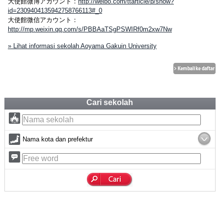
大使館微博アカウント：
http://weibo.com/ttarticle/p/show?
id=2309404135942758766113#_0
大使館微信アカウント：
http://mp.weixin.qq.com/s/PBBAaTSgPSWIRf0m2xw7Nw
» Lihat informasi sekolah Aoyama Gakuin University
Cari sekolah
Nama kota dan prefektur