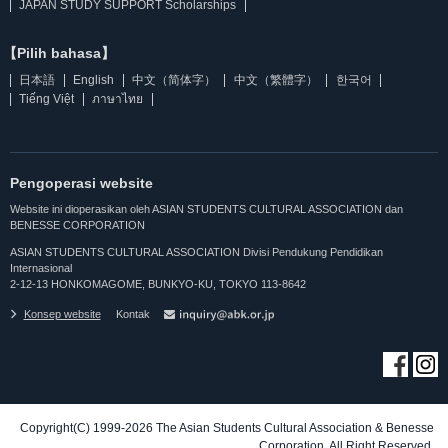
JAPAN STUDY SUPPORT Scholarships
【Pilih bahasa】
日本語
English
中文（简体字）
中文（繁體字）
한국어
Tiếng Việt
ภาษาไทย
Pengoperasi website
Website ini dioperasikan oleh ASIAN STUDENTS CULTURAL ASSOCIATION dan
BENESSE CORPORATION
ASIAN STUDENTS CULTURAL ASSOCIATION Divisi Pendukung Pendidikan
Internasional
2-12-13 HONKOMAGOME, BUNKYO-KU, TOKYO 113-8642
Konsep website
Kontak
Copyright(C) 1999-2026 The Asian Students Cultural Association & Benesse
Corporation. All Right Reserved.