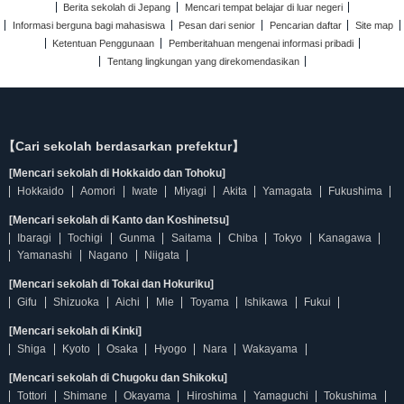
Berita sekolah di Jepang
Mencari tempat belajar di luar negeri
Informasi berguna bagi mahasiswa
Pesan dari senior
Pencarian daftar
Site map
Ketentuan Penggunaan
Pemberitahuan mengenai informasi pribadi
Tentang lingkungan yang direkomendasikan
【Cari sekolah berdasarkan prefektur】
[Mencari sekolah di Hokkaido dan Tohoku]
Hokkaido
Aomori
Iwate
Miyagi
Akita
Yamagata
Fukushima
[Mencari sekolah di Kanto dan Koshinetsu]
Ibaragi
Tochigi
Gunma
Saitama
Chiba
Tokyo
Kanagawa
Yamanashi
Nagano
Niigata
[Mencari sekolah di Tokai dan Hokuriku]
Gifu
Shizuoka
Aichi
Mie
Toyama
Ishikawa
Fukui
[Mencari sekolah di Kinki]
Shiga
Kyoto
Osaka
Hyogo
Nara
Wakayama
[Mencari sekolah di Chugoku dan Shikoku]
Tottori
Shimane
Okayama
Hiroshima
Yamaguchi
Tokushima