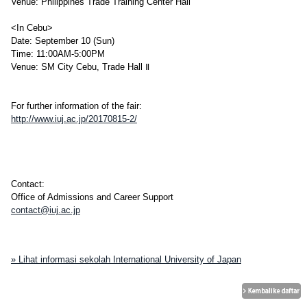
Venue: Philippines Trade Training Center Hall
<In Cebu>
Date: September 10 (Sun)
Time: 11:00AM-5:00PM
Venue: SM City Cebu, Trade Hall Ⅱ
For further information of the fair:
http://www.iuj.ac.jp/20170815-2/
Contact:
Office of Admissions and Career Support
contact@iuj.ac.jp
» Lihat informasi sekolah International University of Japan