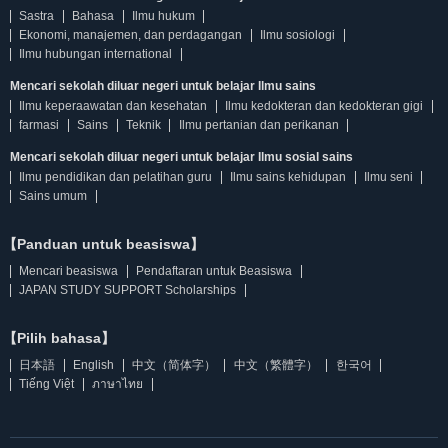
Sastra
Bahasa
Ilmu hukum
Ekonomi, manajemen, dan perdagangan
Ilmu sosiologi
Ilmu hubungan international
Mencari sekolah diluar negeri untuk belajar Ilmu sains
Ilmu keperaawatan dan kesehatan
Ilmu kedokteran dan kedokteran gigi
farmasi
Sains
Teknik
Ilmu pertanian dan perikanan
Mencari sekolah diluar negeri untuk belajar Ilmu sosial sains
Ilmu pendidikan dan pelatihan guru
Ilmu sains kehidupan
Ilmu seni
Sains umum
【Panduan untuk beasiswa】
Mencari beasiswa
Pendaftaran untuk Beasiswa
JAPAN STUDY SUPPORT Scholarships
【Pilih bahasa】
日本語
English
中文（简体字）
中文（繁體字）
한국어
Tiếng Việt
ภาษาไทย