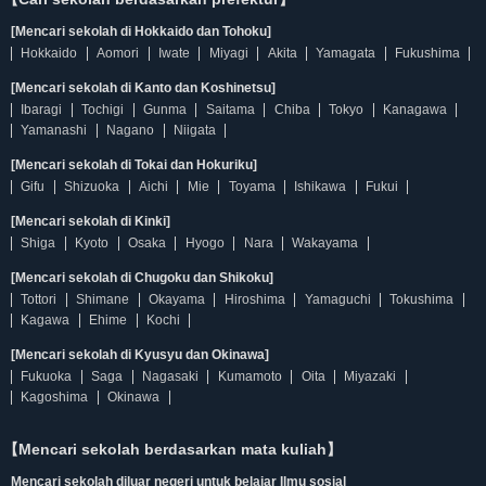
[Mencari sekolah di Hokkaido dan Tohoku]
Hokkaido
Aomori
Iwate
Miyagi
Akita
Yamagata
Fukushima
[Mencari sekolah di Kanto dan Koshinetsu]
Ibaragi
Tochigi
Gunma
Saitama
Chiba
Tokyo
Kanagawa
Yamanashi
Nagano
Niigata
[Mencari sekolah di Tokai dan Hokuriku]
Gifu
Shizuoka
Aichi
Mie
Toyama
Ishikawa
Fukui
[Mencari sekolah di Kinki]
Shiga
Kyoto
Osaka
Hyogo
Nara
Wakayama
[Mencari sekolah di Chugoku dan Shikoku]
Tottori
Shimane
Okayama
Hiroshima
Yamaguchi
Tokushima
Kagawa
Ehime
Kochi
[Mencari sekolah di Kyusyu dan Okinawa]
Fukuoka
Saga
Nagasaki
Kumamoto
Oita
Miyazaki
Kagoshima
Okinawa
【Mencari sekolah berdasarkan mata kuliah】
Mencari sekolah diluar negeri untuk belajar Ilmu sosial