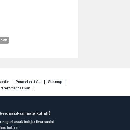
senior
Pencarian daftar
Site map
g direkomendasikan
berdasarkan mata kuliah】
 negeri untuk belajar Ilmu sosial
Ilmu hukum