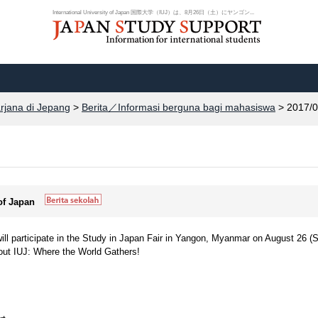
International University of Japan 国際大学（IUJ）は、8月26日（土）にヤンゴン...
arjana di Jepang
>
Berita／Informasi berguna bagi mahasiswa
> 2017/0
 of Japan
will participate in the Study in Japan Fair in Yangon, Myanmar on August 26 (S
out IUJ: Where the World Gathers!