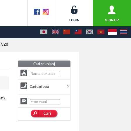
7/28
Cari dari peta
at).