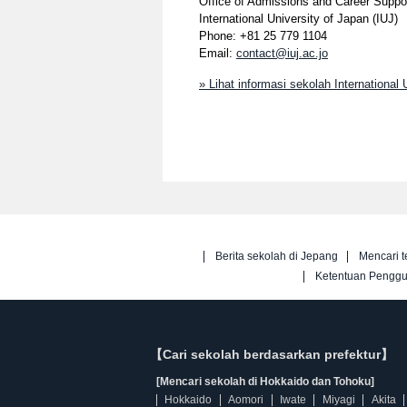
Office of Admissions and Career Suppo
International University of Japan (IUJ)
Phone: +81 25 779 1104
Email:
contact@iuj.ac.jo
» Lihat informasi sekolah International 
Berita sekolah di Jepang
Mencari t
Ketentuan Pengg
【Cari sekolah berdasarkan prefektur】
[Mencari sekolah di Hokkaido dan Tohoku]
Hokkaido
Aomori
Iwate
Miyagi
Akita