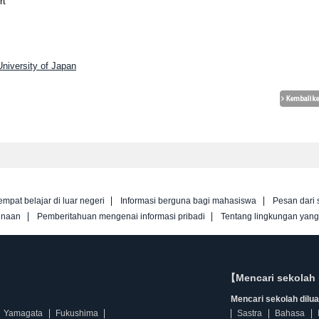
rt
University of Japan
empat belajar di luar negeri
Informasi berguna bagi mahasiswa
Pesan dari 
unaan
Pemberitahuan mengenai informasi pribadi
Tentang lingkungan yan
【Mencari sekolah 
Mencari sekolah diluar
Yamagata
Fukushima
Sastra
Bahasa