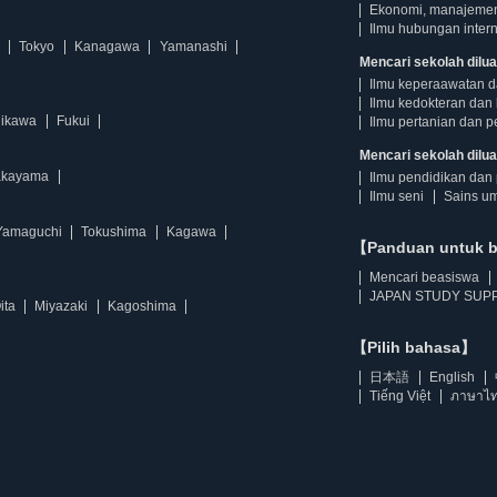
Ekonomi, manajeme
Ilmu hubungan intern
Tokyo
Kanagawa
Yamanashi
Mencari sekolah dilua
Ilmu keperaawatan 
Ilmu kedokteran dan 
hikawa
Fukui
Ilmu pertanian dan p
Mencari sekolah diluar
kayama
Ilmu pendidikan dan 
Ilmu seni
Sains u
Yamaguchi
Tokushima
Kagawa
【Panduan untuk 
Mencari beasiswa
JAPAN STUDY SUPP
ita
Miyazaki
Kagoshima
【Pilih bahasa】
日本語
English
Tiếng Việt
ภาษาไ