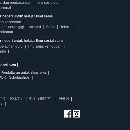
n, dan perdagangan
Ilmu sosiologi
ational
r negeri untuk belajar Ilmu sains
dan kesehatan
kedokteran gigi
farmasi
Sains
Teknik
erikanan
 negeri untuk belajar Ilmu sosial sains
pelatihan guru
Ilmu sains kehidupan
mum
beasiswa】
Pendaftaran untuk Beasiswa
ORT Scholarships
中文（简体字）
中文（繁體字）
한국어
ทย