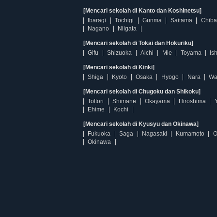
[Mencari sekolah di Kanto dan Koshinetsu]
Ibaragi
Tochigi
Gunma
Saitama
Chiba
Nagano
Niigata
[Mencari sekolah di Tokai dan Hokuriku]
Gifu
Shizuoka
Aichi
Mie
Toyama
Is
[Mencari sekolah di Kinki]
Shiga
Kyoto
Osaka
Hyogo
Nara
Wa
[Mencari sekolah di Chugoku dan Shikoku]
Tottori
Shimane
Okayama
Hiroshima
Ehime
Kochi
[Mencari sekolah di Kyusyu dan Okinawa]
Fukuoka
Saga
Nagasaki
Kumamoto
O
Okinawa