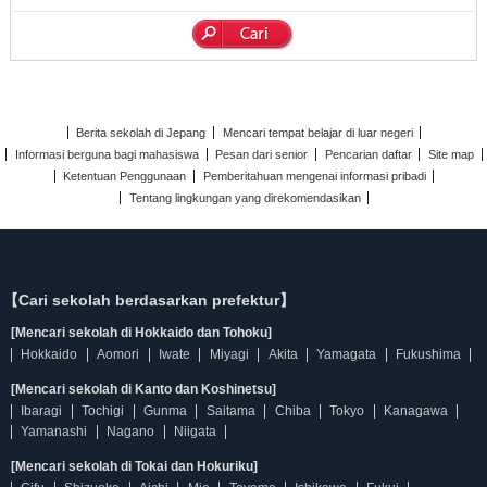
Berita sekolah di Jepang
Mencari tempat belajar di luar negeri
Informasi berguna bagi mahasiswa
Pesan dari senior
Pencarian daftar
Site map
Ketentuan Penggunaan
Pemberitahuan mengenai informasi pribadi
Tentang lingkungan yang direkomendasikan
【Cari sekolah berdasarkan prefektur】
[Mencari sekolah di Hokkaido dan Tohoku]
Hokkaido
Aomori
Iwate
Miyagi
Akita
Yamagata
Fukushima
[Mencari sekolah di Kanto dan Koshinetsu]
Ibaragi
Tochigi
Gunma
Saitama
Chiba
Tokyo
Kanagawa
Yamanashi
Nagano
Niigata
[Mencari sekolah di Tokai dan Hokuriku]