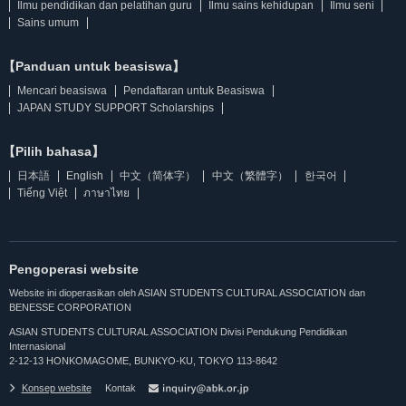
Ilmu pendidikan dan pelatihan guru
Ilmu sains kehidupan
Ilmu seni
Sains umum
【Panduan untuk beasiswa】
Mencari beasiswa
Pendaftaran untuk Beasiswa
JAPAN STUDY SUPPORT Scholarships
【Pilih bahasa】
日本語
English
中文（简体字）
中文（繁體字）
한국어
Tiếng Việt
ภาษาไทย
Pengoperasi website
Website ini dioperasikan oleh ASIAN STUDENTS CULTURAL ASSOCIATION dan
BENESSE CORPORATION
ASIAN STUDENTS CULTURAL ASSOCIATION Divisi Pendukung Pendidikan
Internasional
2-12-13 HONKOMAGOME, BUNKYO-KU, TOKYO 113-8642
Konsep website
Kontak