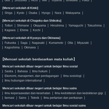
Gifu
Shizuoka
Aichi
Mie
Toyama
Ishikawa
Fukui
[Mencari sekolah di Kinki]
Shiga
Kyoto
Osaka
Hyogo
Nara
Wakayama
[Mencari sekolah di Chugoku dan Shikoku]
Tottori
Shimane
Okayama
Hiroshima
Yamaguchi
Tokushima
Kagawa
Ehime
Kochi
[Mencari sekolah di Kyusyu dan Okinawa]
Fukuoka
Saga
Nagasaki
Kumamoto
Oita
Miyazaki
Kagoshima
Okinawa
【Mencari sekolah berdasarkan mata kuliah】
Mencari sekolah diluar negeri untuk belajar Ilmu sosial
Sastra
Bahasa
Ilmu hukum
Ekonomi, manajemen, dan perdagangan
Ilmu sosiologi
Ilmu hubungan international
Mencari sekolah diluar negeri untuk belajar Ilmu sains
Ilmu keperaawatan dan kesehatan
Ilmu kedokteran dan kedokteran gigi
farmasi
Sains
Teknik
Ilmu pertanian dan perikanan
Mencari sekolah diluar negeri untuk belajar Ilmu sosial sains