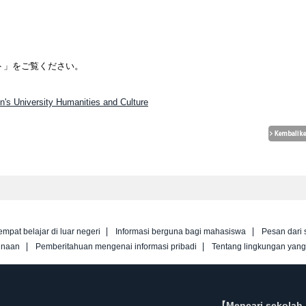
ト」をご覧ください。
's University Humanities and Culture
empat belajar di luar negeri
Informasi berguna bagi mahasiswa
Pesan dari 
unaan
Pemberitahuan mengenai informasi pribadi
Tentang lingkungan yan
【Mencari sekolah 