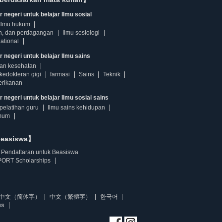
 negeri untuk belajar Ilmu sosial
Ilmu hukum
n, dan perdagangan
Ilmu sosiologi
ational
r negeri untuk belajar Ilmu sains
dan kesehatan
kedokteran gigi
farmasi
Sains
Teknik
erikanan
 negeri untuk belajar Ilmu sosial sains
pelatihan guru
Ilmu sains kehidupan
mum
beasiswa】
Pendaftaran untuk Beasiswa
ORT Scholarships
中文（简体字）
中文（繁體字）
한국어
ทย