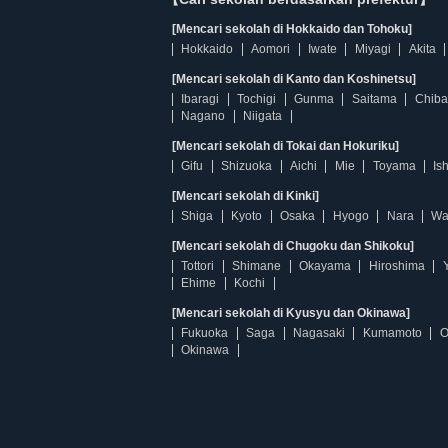
[Mencari sekolah di Hokkaido dan Tohoku]
Hokkaido
Aomori
Iwate
Miyagi
Akita
[Mencari sekolah di Kanto dan Koshinetsu]
Ibaragi
Tochigi
Gunma
Saitama
Chiba
Nagano
Niigata
[Mencari sekolah di Tokai dan Hokuriku]
Gifu
Shizuoka
Aichi
Mie
Toyama
Is
[Mencari sekolah di Kinki]
Shiga
Kyoto
Osaka
Hyogo
Nara
Wa
[Mencari sekolah di Chugoku dan Shikoku]
Tottori
Shimane
Okayama
Hiroshima
Ehime
Kochi
[Mencari sekolah di Kyusyu dan Okinawa]
Fukuoka
Saga
Nagasaki
Kumamoto
O
Okinawa