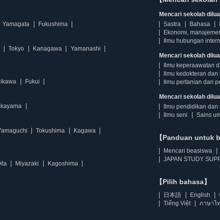
Mencari sekolah diluar
Yamagata
Fukushima
Sastra
Bahasa
Ekonomi, manajeme
Ilmu hubungan intern
Tokyo
Kanagawa
Yamanashi
Mencari sekolah dilua
Ilmu keperaawatan 
Ilmu kedokteran dan 
hikawa
Fukui
Ilmu pertanian dan p
Mencari sekolah diluar
kayama
Ilmu pendidikan dan 
Ilmu seni
Sains u
Yamaguchi
Tokushima
Kagawa
【Panduan untuk 
Mencari beasiswa
JAPAN STUDY SUPP
ita
Miyazaki
Kagoshima
【Pilih bahasa】
日本語
English
Tiếng Việt
ภาษาไ