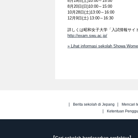
8月19日(土)10:00～15:00
8月20日(日)10:00～15:00
10月28日(土)13:00～16:00
12月9日(土) 13:00～16:30
詳しくは昭和女子大学「入試情報サイ
http://exam.swu.ac.jp/
» Lihat informasi sekolah Showa Women
Berita sekolah di Jepang
Mencari t
Ketentuan Pengg
【Cari sekolah berdasarkan prefektur】