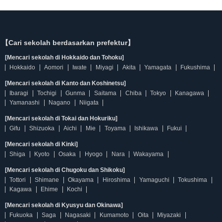
【Cari sekolah berdasarkan prefektur】
[Mencari sekolah di Hokkaido dan Tohoku]
Hokkaido
Aomori
Iwate
Miyagi
Akita
Yamagata
Fukushima
[Mencari sekolah di Kanto dan Koshinetsu]
Ibaragi
Tochigi
Gunma
Saitama
Chiba
Tokyo
Kanagawa
Yamanashi
Nagano
Niigata
[Mencari sekolah di Tokai dan Hokuriku]
Gifu
Shizuoka
Aichi
Mie
Toyama
Ishikawa
Fukui
[Mencari sekolah di Kinki]
Shiga
Kyoto
Osaka
Hyogo
Nara
Wakayama
[Mencari sekolah di Chugoku dan Shikoku]
Tottori
Shimane
Okayama
Hiroshima
Yamaguchi
Tokushima
Kagawa
Ehime
Kochi
[Mencari sekolah di Kyusyu dan Okinawa]
Fukuoka
Saga
Nagasaki
Kumamoto
Oita
Miyazaki