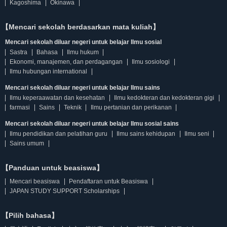
Kagoshima
Okinawa
【Mencari sekolah berdasarkan mata kuliah】
Mencari sekolah diluar negeri untuk belajar Ilmu sosial
Sastra
Bahasa
Ilmu hukum
Ekonomi, manajemen, dan perdagangan
Ilmu sosiologi
Ilmu hubungan international
Mencari sekolah diluar negeri untuk belajar Ilmu sains
Ilmu keperaawatan dan kesehatan
Ilmu kedokteran dan kedokteran gigi
farmasi
Sains
Teknik
Ilmu pertanian dan perikanan
Mencari sekolah diluar negeri untuk belajar Ilmu sosial sains
Ilmu pendidikan dan pelatihan guru
Ilmu sains kehidupan
Ilmu seni
Sains umum
【Panduan untuk beasiswa】
Mencari beasiswa
Pendaftaran untuk Beasiswa
JAPAN STUDY SUPPORT Scholarships
【Pilih bahasa】