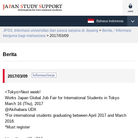
Bahasa Indonesia
JPSS, Informasi universitas dan pasca sarjana di Jepang
>
Berita／Informasi
berguna bagi mahasiswa
> 2017/03/09
Berita
2017/03/09
<Tokyo>Next week!
Works Japan Global Job Fair for International Students in Tokyo
March 16 (Thu), 2017
@Akihabara UDX
*For international students graduating between April 2017 and March
2018.
*Must register