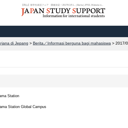
【岡山】留学生就活フェア 開催決定！2017年3月1... | Berita | JPSS, Website in...
arjana di Jepang
>
Berita／Informasi berguna bagi mahasiswa
> 2017/0
ama Station
ayama Station Global Campus