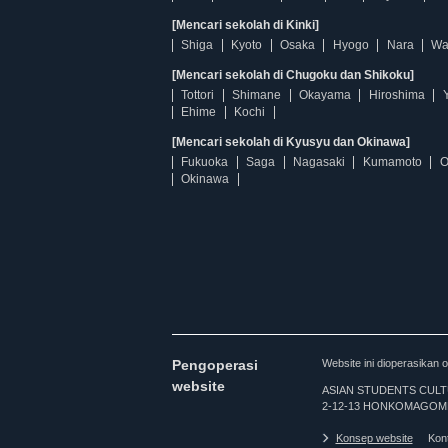
[Mencari sekolah di Kinki]
Shiga
Kyoto
Osaka
Hyogo
Nara
Wa
[Mencari sekolah di Chugoku dan Shikoku]
Tottori
Shimane
Okayama
Hiroshima
Ehime
Kochi
[Mencari sekolah di Kyusyu dan Okinawa]
Fukuoka
Saga
Nagasaki
Kumamoto
O
Okinawa
Pengoperasi
Website ini dioperasi
website
ASIAN STUDENTS CULTURA
2-12-13 HONKOMAGOME
Konsep website
Kon