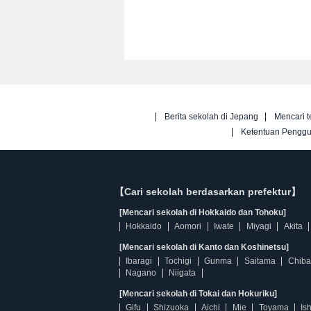
Berita sekolah di Jepang
Mencari t
Ketentuan Pengg
【Cari sekolah berdasarkan prefektur】
[Mencari sekolah di Hokkaido dan Tohoku]
Hokkaido
Aomori
Iwate
Miyagi
Akita
[Mencari sekolah di Kanto dan Koshinetsu]
Ibaragi
Tochigi
Gunma
Saitama
Chiba
Nagano
Niigata
[Mencari sekolah di Tokai dan Hokuriku]
Gifu
Shizuoka
Aichi
Mie
Toyama
Is