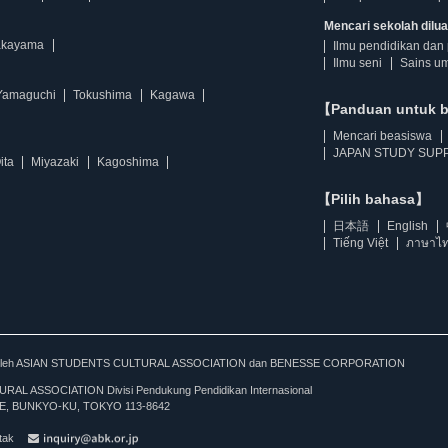
Mencari sekolah diluar
kayama
Ilmu pendidikan dan 
Ilmu seni
Sains u
Yamaguchi
Tokushima
Kagawa
【Panduan untuk 
Mencari beasiswa
JAPAN STUDY SUPP
ita
Miyazaki
Kagoshima
【Pilih bahasa】
日本語
English
Tiếng Việt
ภาษาไ
kan oleh ASIAN STUDENTS CULTURAL ASSOCIATION dan BENESSE CORPORATION
L ASSOCIATION Divisi Pendukung Pendidikan Internasional
, BUNKYO-KU, TOKYO 113-8642
tak