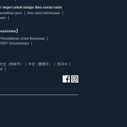
 negeri untuk belajar Ilmu sosial sains
pelatihan guru
Ilmu sains kehidupan
mum
beasiswa】
Pendaftaran untuk Beasiswa
ORT Scholarships
中文（简体字）
中文（繁體字）
한국어
ทย