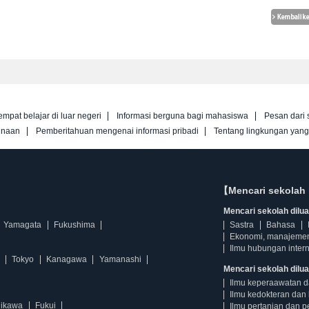
empat belajar di luar negeri
Informasi berguna bagi mahasiswa
Pesan dari 
unaan
Pemberitahuan mengenai informasi pribadi
Tentang lingkungan yan
【Mencari sekolah 
Mencari sekolah diluar
Yamagata
Fukushima
Sastra
Bahasa
Ekonomi, manajeme
Ilmu hubungan intern
Tokyo
Kanagawa
Yamanashi
Mencari sekolah dilua
Ilmu keperaawatan 
Ilmu kedokteran dan 
hikawa
Fukui
Ilmu pertanian dan p