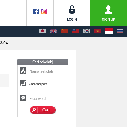
3/04
Cari dari peta