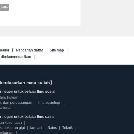
senior
Pencarian daftar
Site map
g direkomendasikan
berdasarkan mata kuliah】
 negeri untuk belajar Ilmu sosial
Ilmu hukum
n, dan perdagangan
Ilmu sosiologi
ational
r negeri untuk belajar Ilmu sains
dan kesehatan
kedokteran gigi
farmasi
Sains
Teknik
erikanan