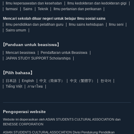
Ilmu keperaawatan dan kesehatan
Ilmu kedokteran dan kedokteran gigi
farmasi
Sains
Teknik
Ilmu pertanian dan perikanan
Mencari sekolah diluar negeri untuk belajar Ilmu sosial sains
Ilmu pendidikan dan pelatihan guru
Ilmu sains kehidupan
Ilmu seni
Sains umum
【Panduan untuk beasiswa】
Mencari beasiswa
Pendaftaran untuk Beasiswa
JAPAN STUDY SUPPORT Scholarships
【Pilih bahasa】
日本語
English
中文（简体字）
中文（繁體字）
한국어
Tiếng Việt
ภาษาไทย
Pengoperasi website
Website ini dioperasikan oleh ASIAN STUDENTS CULTURAL ASSOCIATION dan
BENESSE CORPORATION
ASIAN STUDENTS CULTURAL ASSOCIATION Divisi Pendukung Pendidikan