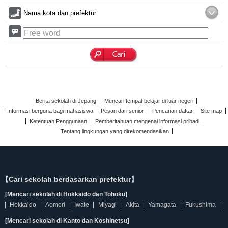
Nama kota dan prefektur
Berita sekolah di Jepang
Mencari tempat belajar di luar negeri
Informasi berguna bagi mahasiswa
Pesan dari senior
Pencarian daftar
Site map
Ketentuan Penggunaan
Pemberitahuan mengenai informasi pribadi
Tentang lingkungan yang direkomendasikan
【Cari sekolah berdasarkan prefektur】
[Mencari sekolah di Hokkaido dan Tohoku]
Hokkaido
Aomori
Iwate
Miyagi
Akita
Yamagata
Fukushima
[Mencari sekolah di Kanto dan Koshinetsu]