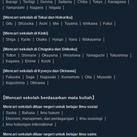
Ibaragi
Tochigi
Gunma
Saitama
Chiba
Tokyo
Kanagawa
Yamanashi
Nagano
Niigata
[Mencari sekolah di Tokai dan Hokuriku]
Gifu
Shizuoka
Aichi
Mie
Toyama
Ishikawa
Fukui
[Mencari sekolah di Kinki]
Shiga
Kyoto
Osaka
Hyogo
Nara
Wakayama
[Mencari sekolah di Chugoku dan Shikoku]
Tottori
Shimane
Okayama
Hiroshima
Yamaguchi
Tokushima
Kagawa
Ehime
Kochi
[Mencari sekolah di Kyusyu dan Okinawa]
Fukuoka
Saga
Nagasaki
Kumamoto
Oita
Miyazaki
Kagoshima
Okinawa
【Mencari sekolah berdasarkan mata kuliah】
Mencari sekolah diluar negeri untuk belajar Ilmu sosial
Sastra
Bahasa
Ilmu hukum
Ekonomi, manajemen, dan perdagangan
Ilmu sosiologi
Ilmu hubungan international
Mencari sekolah diluar negeri untuk belajar Ilmu sains