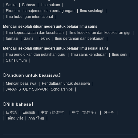
Sastra
Bahasa
Ilmu hukum
Ekonomi, manajemen, dan perdagangan
Ilmu sosiologi
Ilmu hubungan international
Mencari sekolah diluar negeri untuk belajar Ilmu sains
Ilmu keperaawatan dan kesehatan
Ilmu kedokteran dan kedokteran gigi
farmasi
Sains
Teknik
Ilmu pertanian dan perikanan
Mencari sekolah diluar negeri untuk belajar Ilmu sosial sains
Ilmu pendidikan dan pelatihan guru
Ilmu sains kehidupan
Ilmu seni
Sains umum
【Panduan untuk beasiswa】
Mencari beasiswa
Pendaftaran untuk Beasiswa
JAPAN STUDY SUPPORT Scholarships
【Pilih bahasa】
日本語
English
中文（简体字）
中文（繁體字）
한국어
Tiếng Việt
ภาษาไทย