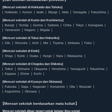
[Mencari sekolah di Hokkaido dan Tohoku]
Hokkaido
Aomori
Iwate
Miyagi
Akita
Yamagata
Fukushima
[Mencari sekolah di Kanto dan Koshinetsu]
Ibaragi
Tochigi
Gunma
Saitama
Chiba
Tokyo
Kanagawa
Yamanashi
Nagano
Niigata
[Mencari sekolah di Tokai dan Hokuriku]
Gifu
Shizuoka
Aichi
Mie
Toyama
Ishikawa
Fukui
[Mencari sekolah di Kinki]
Shiga
Kyoto
Osaka
Hyogo
Nara
Wakayama
[Mencari sekolah di Chugoku dan Shikoku]
Tottori
Shimane
Okayama
Hiroshima
Yamaguchi
Tokushima
Kagawa
Ehime
Kochi
[Mencari sekolah di Kyusyu dan Okinawa]
Fukuoka
Saga
Nagasaki
Kumamoto
Oita
Miyazaki
Kagoshima
Okinawa
【Mencari sekolah berdasarkan mata kuliah】
Mencari sekolah diluar negeri untuk belajar Ilmu sosial