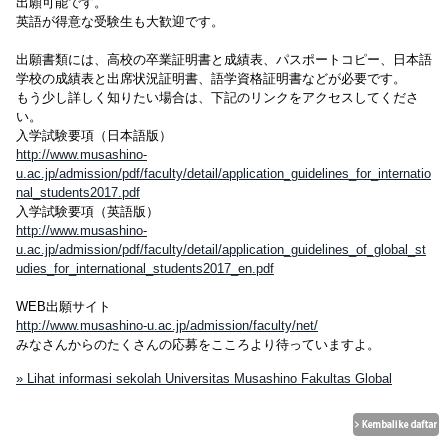
出願可能です。
英語が得意な受験生も大歓迎です。
出願書類には、高校の卒業証明書と成績表、パスポートコピー、日本語
学校の成績表と出席状況証明書、語学資格証明書などが必要です。
もう少し詳しく知りたい場合は、下記のリンクをアクセスしてくださ
い。
入学試験要項（日本語版）
http://www.musashino-
u.ac.jp/admission/pdf/faculty/detail/application_guidelines_for_internatio
nal_students2017.pdf
入学試験要項（英語版）
http://www.musashino-
u.ac.jp/admission/pdf/faculty/detail/application_guidelines_of_global_st
udies_for_international_students2017_en.pdf
WEB出願サイト
http://www.musashino-u.ac.jp/admission/faculty/net/
みなさんからのたくさんの応募をこころより待っていますよ。
» Lihat informasi sekolah Universitas Musashino Fakultas Global