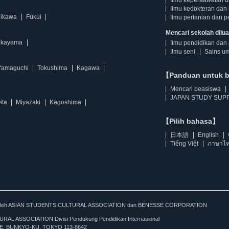
Ilmu keperaawatan 
Ilmu kedokteran dan 
hikawa
Fukui
Ilmu pertanian dan p
Mencari sekolah diluar
kayama
Ilmu pendidikan dan 
Ilmu seni
Sains u
Yamaguchi
Tokushima
Kagawa
【Panduan untuk 
Mencari beasiswa
JAPAN STUDY SUPP
ita
Miyazaki
Kagoshima
【Pilih bahasa】
日本語
English
Tiếng Việt
ภาษาไ
kan oleh ASIAN STUDENTS CULTURAL ASSOCIATION dan BENESSE CORPORATION
L ASSOCIATION Divisi Pendukung Pendidikan Internasional
, BUNKYO-KU, TOKYO 113-8642