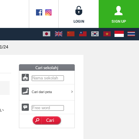
1/24
Cari dari peta
い