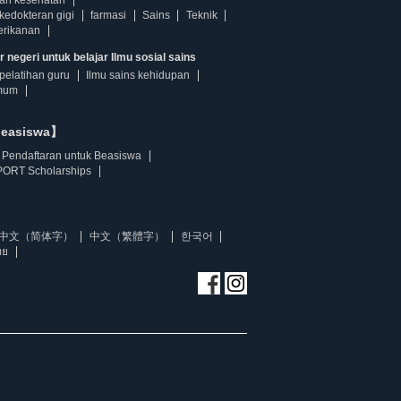
dan kesehatan
kedokteran gigi
farmasi
Sains
Teknik
erikanan
 negeri untuk belajar Ilmu sosial sains
pelatihan guru
Ilmu sains kehidupan
mum
beasiswa】
Pendaftaran untuk Beasiswa
ORT Scholarships
中文（简体字）
中文（繁體字）
한국어
ทย