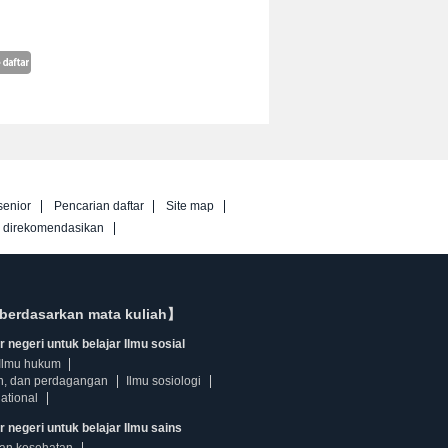
senior
Pencarian daftar
Site map
g direkomendasikan
berdasarkan mata kuliah】
 negeri untuk belajar Ilmu sosial
Ilmu hukum
n, dan perdagangan
Ilmu sosiologi
ational
r negeri untuk belajar Ilmu sains