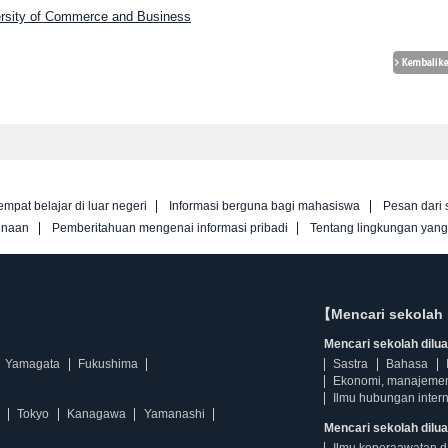
ersity of Commerce and Business
empat belajar di luar negeri
Informasi berguna bagi mahasiswa
Pesan dari 
unaan
Pemberitahuan mengenai informasi pribadi
Tentang lingkungan yan
【Mencari sekolah 
Mencari sekolah diluar
Yamagata
Fukushima
Sastra
Bahasa
Ekonomi, manajeme
Ilmu hubungan intern
Tokyo
Kanagawa
Yamanashi
Mencari sekolah dilua