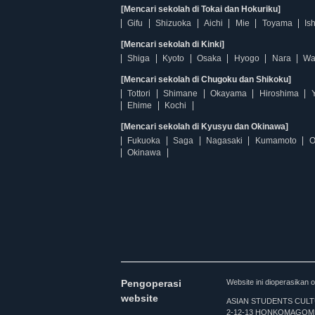
[Mencari sekolah di Tokai dan Hokuriku]
Gifu
Shizuoka
Aichi
Mie
Toyama
Is
[Mencari sekolah di Kinki]
Shiga
Kyoto
Osaka
Hyogo
Nara
Wa
[Mencari sekolah di Chugoku dan Shikoku]
Tottori
Shimane
Okayama
Hiroshima
Ehime
Kochi
[Mencari sekolah di Kyusyu dan Okinawa]
Fukuoka
Saga
Nagasaki
Kumamoto
O
Okinawa
Pengoperasi
Website ini dioperasi
website
ASIAN STUDENTS CULTURA
2-12-13 HONKOMAGOME