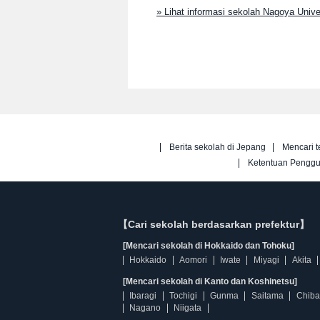
» Lihat informasi sekolah Nagoya Univ
Berita sekolah di Jepang
Mencari t
Ketentuan Pengg
【Cari sekolah berdasarkan prefektur】
[Mencari sekolah di Hokkaido dan Tohoku]
Hokkaido
Aomori
Iwate
Miyagi
Akita
[Mencari sekolah di Kanto dan Koshinetsu]
Ibaragi
Tochigi
Gunma
Saitama
Chiba
Nagano
Niigata