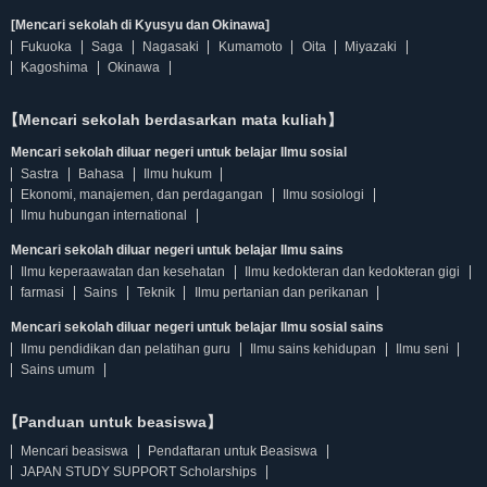
[Mencari sekolah di Kyusyu dan Okinawa]
Fukuoka
Saga
Nagasaki
Kumamoto
Oita
Miyazaki
Kagoshima
Okinawa
【Mencari sekolah berdasarkan mata kuliah】
Mencari sekolah diluar negeri untuk belajar Ilmu sosial
Sastra
Bahasa
Ilmu hukum
Ekonomi, manajemen, dan perdagangan
Ilmu sosiologi
Ilmu hubungan international
Mencari sekolah diluar negeri untuk belajar Ilmu sains
Ilmu keperaawatan dan kesehatan
Ilmu kedokteran dan kedokteran gigi
farmasi
Sains
Teknik
Ilmu pertanian dan perikanan
Mencari sekolah diluar negeri untuk belajar Ilmu sosial sains
Ilmu pendidikan dan pelatihan guru
Ilmu sains kehidupan
Ilmu seni
Sains umum
【Panduan untuk beasiswa】
Mencari beasiswa
Pendaftaran untuk Beasiswa
JAPAN STUDY SUPPORT Scholarships