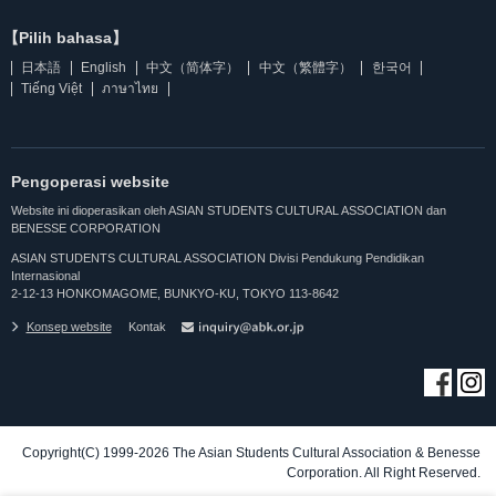
【Pilih bahasa】
日本語
English
中文（简体字）
中文（繁體字）
한국어
Tiếng Việt
ภาษาไทย
Pengoperasi website
Website ini dioperasikan oleh ASIAN STUDENTS CULTURAL ASSOCIATION dan
BENESSE CORPORATION
ASIAN STUDENTS CULTURAL ASSOCIATION Divisi Pendukung Pendidikan
Internasional
2-12-13 HONKOMAGOME, BUNKYO-KU, TOKYO 113-8642
Konsep website
Kontak
Copyright(C) 1999-2026 The Asian Students Cultural Association & Benesse
Corporation. All Right Reserved.