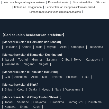
Informasi berguna bagi mahasiswa
Pesan dari senior
Pencarian daftar
Site map
Ketentuan Penggunaan
Pemberitahuan mengenai informasi pribadi
Tentang lingkungan yang direkomendasikan
【Cari sekolah berdasarkan prefektur】
[Mencari sekolah di Hokkaido dan Tohoku]
Hokkaido
Aomori
Iwate
Miyagi
Akita
Yamagata
Fukushima
[Mencari sekolah di Kanto dan Koshinetsu]
Ibaragi
Tochigi
Gunma
Saitama
Chiba
Tokyo
Kanagawa
Yamanashi
Nagano
Niigata
[Mencari sekolah di Tokai dan Hokuriku]
Gifu
Shizuoka
Aichi
Mie
Toyama
Ishikawa
Fukui
[Mencari sekolah di Kinki]
Shiga
Kyoto
Osaka
Hyogo
Nara
Wakayama
[Mencari sekolah di Chugoku dan Shikoku]
Tottori
Shimane
Okayama
Hiroshima
Yamaguchi
Tokushima
Kagawa
Ehime
Kochi